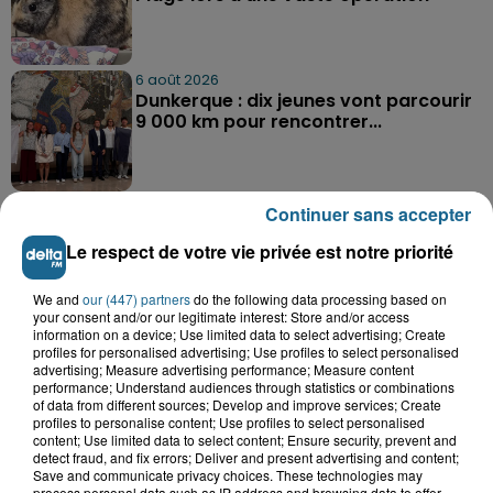
6 août 2026
Dunkerque : dix jeunes vont parcourir
9 000 km pour rencontrer...
Continuer sans accepter
Le respect de votre vie privée est notre priorité
A GAGNER
We and
our (447) partners
do the following data processing based on
your consent and/or our legitimate interest: Store and/or access
information on a device; Use limited data to select advertising; Create
profiles for personalised advertising; Use profiles to select personalised
advertising; Measure advertising performance; Measure content
performance; Understand audiences through statistics or combinations
of data from different sources; Develop and improve services; Create
profiles to personalise content; Use profiles to select personalised
content; Use limited data to select content; Ensure security, prevent and
detect fraud, and fix errors; Deliver and present advertising and content;
Save and communicate privacy choices. These technologies may
process personal data such as IP address and browsing data to offer