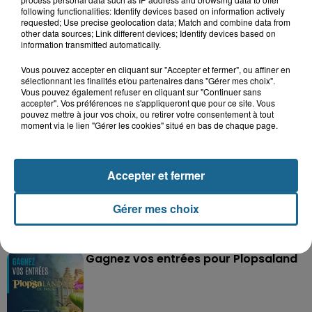
following functionalities: Identify devices based on information actively
requested; Use precise geolocation data; Match and combine data from
other data sources; Link different devices; Identify devices based on
information transmitted automatically.
Vous pouvez accepter en cliquant sur "Accepter et fermer", ou affiner en
Grand jeu de l'été : les cabines de plages
sélectionnant les finalités et/ou partenaires dans "Gérer mes choix".
Vous pouvez également refuser en cliquant sur "Continuer sans
Gagnez vos entrées pour Dennlys
accepter". Vos préférences ne s'appliqueront que pour ce site. Vous
Parc
pouvez mettre à jour vos choix, ou retirer votre consentement à tout
moment via le lien "Gérer les cookies" situé en bas de chaque page.
Accepter et fermer
Gagnez vos entrées pour le parc
Bagatelle
Gérer mes choix
Gagnez vos entrées pour Plopsaland