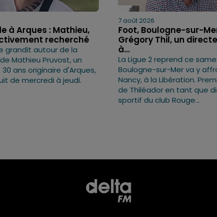
7 août 2026
e à Arques : Mathieu,
Foot, Boulogne-sur-Mer
activement recherché
Grégory Thil, un directe
à...
e grandit autour de la
La Ligue 2 reprend ce samed
 de Mathieu Pruvost, un
Boulogne-sur-Mer va y affr
0 ans originaire d'Arques,
Nancy, à la Libération. Pre
uit de mercredi à jeudi.
de Thiléador en tant que d
sportif du club Rouge...