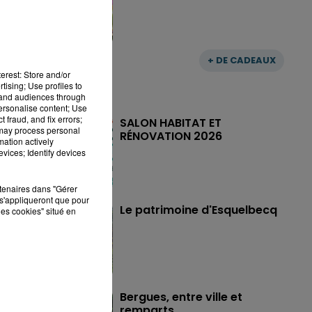
+ DE CADEAUX
erest: Store and/or
tising; Use profiles to
tand audiences through
personalise content; Use
 fraud, and fix errors;
SALON HABITAT ET
 may process personal
RÉNOVATION 2026
mation actively
vices; Identify devices
rtenaires dans "Gérer
s'appliqueront que pour
Le patrimoine d'Esquelbecq
les cookies" situé en
Bergues, entre ville et
remparts