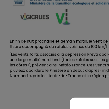
En fin de nuit prochaine et demain matin, le vent d
Il sera accompagné de rafales voisines de 100 km/h d
"Les vents forts associés à la dépression Freya abo
une large moitié nord lundi (fortes rafales sous les 
les côtes)", prévient ainsi Météo France. Ces vents
pluvieux abordera le Finistère en début d'après-midi 
Normandie, puis les Hauts-de-France et la région par