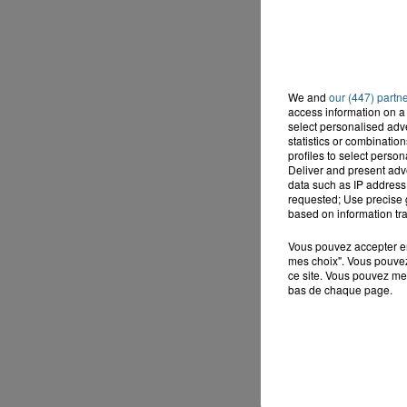
We and
our (447) partn
access information on a 
select personalised ad
statistics or combinatio
profiles to select person
Deliver and present adv
data such as IP address 
requested; Use precise g
based on information tra
Vous pouvez accepter en 
mes choix". Vous pouvez
ce site. Vous pouvez met
bas de chaque page.