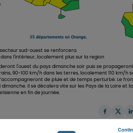
e secteur sud-ouest se renforcera.
ans l'intérieur, localement plus sur la region
rderont l'ouest du pays dimanche soir puis se propageron
grains, 90-100 km/h dans les terres, localement 110 km/h s
 s’accompagneront de pluie et de temps perturbé. Le fron
dimanche. Il se décalera vite sur les Pays de la Loire et la
isienne en fin de journée.
Contin