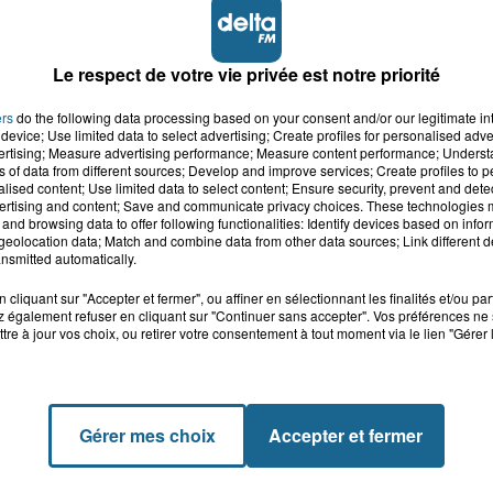
Le respect de votre vie privée est notre priorité
ers
do the following data processing based on your consent and/or our legitimate int
device; Use limited data to select advertising; Create profiles for personalised adver
vertising; Measure advertising performance; Measure content performance; Unders
ns of data from different sources; Develop and improve services; Create profiles to 
alised content; Use limited data to select content; Ensure security, prevent and detect
ertising and content; Save and communicate privacy choices. These technologies
and browsing data to offer following functionalities: Identify devices based on infor
eolocation data; Match and combine data from other data sources; Link different de
nsmitted automatically.
cliquant sur "Accepter et fermer", ou affiner en sélectionnant les finalités et/ou pa
 également refuser en cliquant sur "Continuer sans accepter". Vos préférences ne 
tre à jour vos choix, ou retirer votre consentement à tout moment via le lien "Gérer 
Gérer mes choix
Accepter et fermer