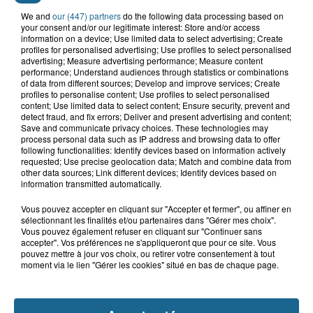
We and
our (447) partners
do the following data processing based on
your consent and/or our legitimate interest: Store and/or access
Grand jeu de l'été : les cabines de plages
information on a device; Use limited data to select advertising; Create
profiles for personalised advertising; Use profiles to select personalised
advertising; Measure advertising performance; Measure content
Gagnez vos entrées pour Dennlys
performance; Understand audiences through statistics or combinations
Parc
of data from different sources; Develop and improve services; Create
profiles to personalise content; Use profiles to select personalised
content; Use limited data to select content; Ensure security, prevent and
detect fraud, and fix errors; Deliver and present advertising and content;
Save and communicate privacy choices. These technologies may
process personal data such as IP address and browsing data to offer
Gagnez vos entrées pour le parc
following functionalities: Identify devices based on information actively
Bagatelle
requested; Use precise geolocation data; Match and combine data from
other data sources; Link different devices; Identify devices based on
information transmitted automatically.
Vous pouvez accepter en cliquant sur "Accepter et fermer", ou affiner en
sélectionnant les finalités et/ou partenaires dans "Gérer mes choix".
Gagnez vos entrées pour Plopsaland
Vous pouvez également refuser en cliquant sur "Continuer sans
accepter". Vos préférences ne s'appliqueront que pour ce site. Vous
pouvez mettre à jour vos choix, ou retirer votre consentement à tout
moment via le lien "Gérer les cookies" situé en bas de chaque page.
+ DE CADEAUX