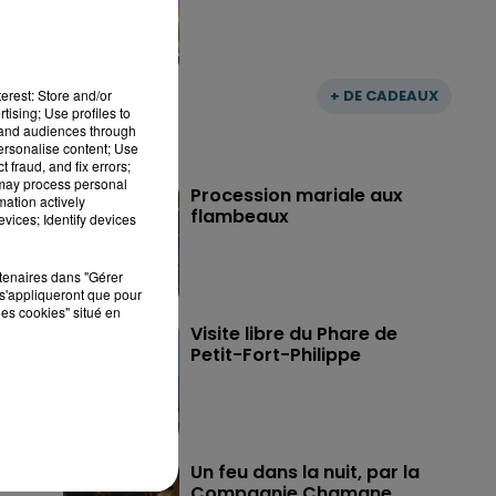
erest: Store and/or
+ DE CADEAUX
tising; Use profiles to
tand audiences through
personalise content; Use
 fraud, and fix errors;
 may process personal
Procession mariale aux
mation actively
flambeaux
vices; Identify devices
rtenaires dans "Gérer
s'appliqueront que pour
les cookies" situé en
Visite libre du Phare de
Petit-Fort-Philippe
Un feu dans la nuit, par la
Compagnie Chamane