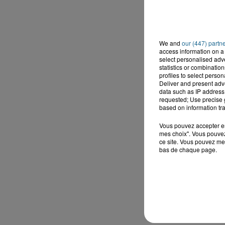
We and
our (447) partn
access information on a 
select personalised ad
statistics or combinatio
profiles to select person
Deliver and present adv
data such as IP address 
requested; Use precise g
based on information tra
Vous pouvez accepter en 
mes choix". Vous pouvez
ce site. Vous pouvez met
bas de chaque page.