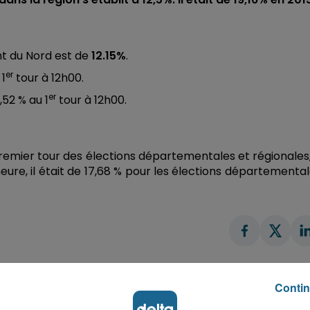
nt du Nord est de
12.15%
.
er
 1
tour à 12h00.
er
,52 % au 1
tour à 12h00.
premier tour des élections départementales et régionales
eure, il était de 17,68 % pour les élections départementa
Contin