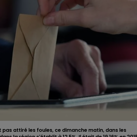
 pas attiré les foules, ce dimanche matin, dans les
ns la région s'établit à 12,5%. Il était de 19,16% en 201