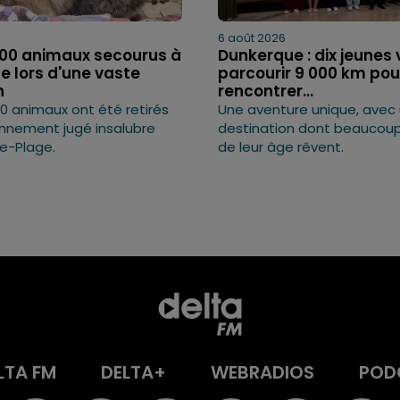
6 août 2026
300 animaux secourus à
Dunkerque : dix jeunes 
e lors d'une vaste
parcourir 9 000 km pou
n
rencontrer...
0 animaux ont été retirés
Une aventure unique, avec
onnement jugé insalubre
destination dont beaucoup
e-Plage.
de leur âge rêvent.
LTA FM
DELTA+
WEBRADIOS
POD