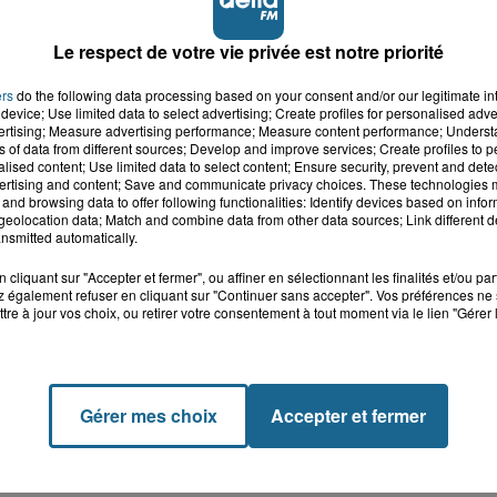
Le respect de votre vie privée est notre priorité
ers
do the following data processing based on your consent and/or our legitimate int
device; Use limited data to select advertising; Create profiles for personalised adver
vertising; Measure advertising performance; Measure content performance; Unders
ns of data from different sources; Develop and improve services; Create profiles to 
alised content; Use limited data to select content; Ensure security, prevent and detect
ertising and content; Save and communicate privacy choices. These technologies
and browsing data to offer following functionalities: Identify devices based on infor
eolocation data; Match and combine data from other data sources; Link different de
nsmitted automatically.
cliquant sur "Accepter et fermer", ou affiner en sélectionnant les finalités et/ou pa
 également refuser en cliquant sur "Continuer sans accepter". Vos préférences ne 
tre à jour vos choix, ou retirer votre consentement à tout moment via le lien "Gérer 
Gérer mes choix
Accepter et fermer