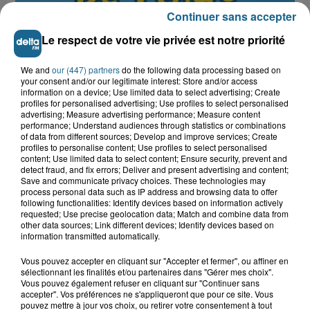
Continuer sans accepter
Le respect de votre vie privée est notre priorité
We and
our (447) partners
do the following data processing based on
your consent and/or our legitimate interest: Store and/or access
information on a device; Use limited data to select advertising; Create
profiles for personalised advertising; Use profiles to select personalised
advertising; Measure advertising performance; Measure content
Grand jeu de l'été : les cabines de plages
performance; Understand audiences through statistics or combinations
of data from different sources; Develop and improve services; Create
Gagnez vos entrées pour Dennlys
profiles to personalise content; Use profiles to select personalised
Parc
content; Use limited data to select content; Ensure security, prevent and
detect fraud, and fix errors; Deliver and present advertising and content;
Save and communicate privacy choices. These technologies may
process personal data such as IP address and browsing data to offer
following functionalities: Identify devices based on information actively
requested; Use precise geolocation data; Match and combine data from
Gagnez vos entrées pour le parc
other data sources; Link different devices; Identify devices based on
Bagatelle
information transmitted automatically.
Vous pouvez accepter en cliquant sur "Accepter et fermer", ou affiner en
sélectionnant les finalités et/ou partenaires dans "Gérer mes choix".
Vous pouvez également refuser en cliquant sur "Continuer sans
accepter". Vos préférences ne s'appliqueront que pour ce site. Vous
Gagnez vos entrées pour Plopsaland
pouvez mettre à jour vos choix, ou retirer votre consentement à tout