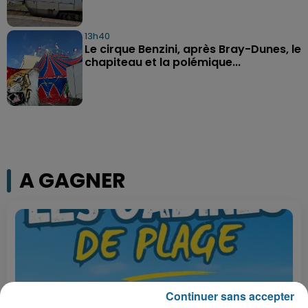
13h40
Le cirque Benzini, après Bray-Dunes, le
chapiteau et la polémique...
A GAGNER
Continuer sans accepter