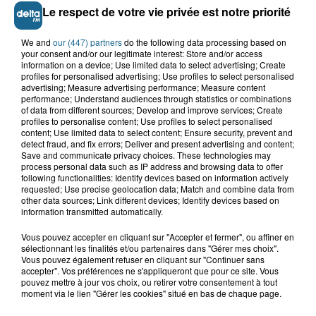
Le respect de votre vie privée est notre priorité
We and
our (447) partners
do the following data processing based on
your consent and/or our legitimate interest: Store and/or access
Grand jeu de l'été : les cabines de plages
information on a device; Use limited data to select advertising; Create
profiles for personalised advertising; Use profiles to select personalised
Gagnez vos entrées pour Dennlys
advertising; Measure advertising performance; Measure content
Parc
performance; Understand audiences through statistics or combinations
of data from different sources; Develop and improve services; Create
profiles to personalise content; Use profiles to select personalised
content; Use limited data to select content; Ensure security, prevent and
detect fraud, and fix errors; Deliver and present advertising and content;
Save and communicate privacy choices. These technologies may
Gagnez vos entrées pour le parc
process personal data such as IP address and browsing data to offer
following functionalities: Identify devices based on information actively
Bagatelle
requested; Use precise geolocation data; Match and combine data from
other data sources; Link different devices; Identify devices based on
information transmitted automatically.
Vous pouvez accepter en cliquant sur "Accepter et fermer", ou affiner en
Gagnez vos entrées pour Plopsaland
sélectionnant les finalités et/ou partenaires dans "Gérer mes choix".
Vous pouvez également refuser en cliquant sur "Continuer sans
accepter". Vos préférences ne s'appliqueront que pour ce site. Vous
pouvez mettre à jour vos choix, ou retirer votre consentement à tout
moment via le lien "Gérer les cookies" situé en bas de chaque page.