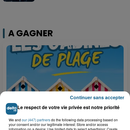
A GAGNER
Continuer sans accepter
Le respect de votre vie privée est notre priorité
Grand jeu de l'été : les cabines de plages
We and
our (447) partners
do the following data processing based on
Gagnez vos entrées pour Dennlys
your consent and/or our legitimate interest: Store and/or access
Parc
information on a device; Use limited data to select advertising; Create