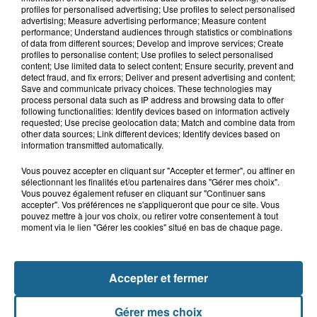
profiles for personalised advertising; Use profiles to select personalised
advertising; Measure advertising performance; Measure content
performance; Understand audiences through statistics or combinations
of data from different sources; Develop and improve services; Create
profiles to personalise content; Use profiles to select personalised
Gagnez vos entrées pour le parc
content; Use limited data to select content; Ensure security, prevent and
Bagatelle
detect fraud, and fix errors; Deliver and present advertising and content;
Save and communicate privacy choices. These technologies may
process personal data such as IP address and browsing data to offer
following functionalities: Identify devices based on information actively
requested; Use precise geolocation data; Match and combine data from
other data sources; Link different devices; Identify devices based on
Gagnez vos entrées pour Plopsaland
information transmitted automatically.
Vous pouvez accepter en cliquant sur "Accepter et fermer", ou affiner en
sélectionnant les finalités et/ou partenaires dans "Gérer mes choix".
Vous pouvez également refuser en cliquant sur "Continuer sans
accepter". Vos préférences ne s'appliqueront que pour ce site. Vous
pouvez mettre à jour vos choix, ou retirer votre consentement à tout
moment via le lien "Gérer les cookies" situé en bas de chaque page.
+ DE CADEAUX
Accepter et fermer
Gérer mes choix