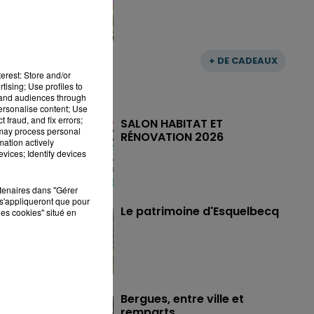
+ DE CADEAUX
erest: Store and/or
tising; Use profiles to
tand audiences through
personalise content; Use
 fraud, and fix errors;
SALON HABITAT ET
 may process personal
RÉNOVATION 2026
mation actively
vices; Identify devices
rtenaires dans "Gérer
s'appliqueront que pour
Le patrimoine d'Esquelbecq
les cookies" situé en
Bergues, entre ville et
remparts