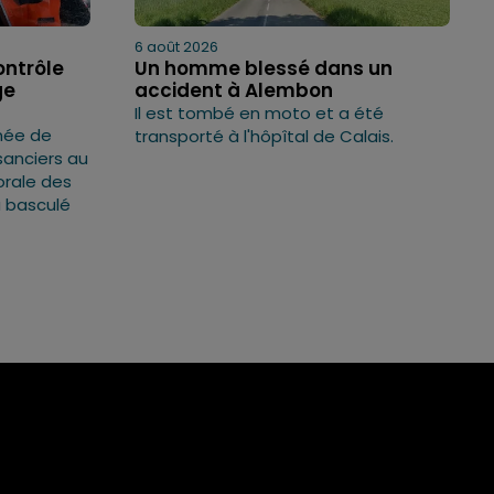
6 août 2026
ontrôle
Un homme blessé dans un
ge
accident à Alembon
Il est tombé en moto et a été
rnée de
transporté à l'hôpîtal de Calais.
sanciers au
torale des
a basculé