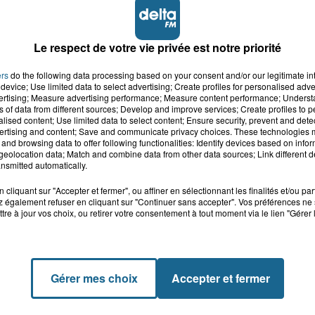
Le respect de votre vie privée est notre priorité
ers
do the following data processing based on your consent and/or our legitimate int
device; Use limited data to select advertising; Create profiles for personalised adver
vertising; Measure advertising performance; Measure content performance; Unders
ns of data from different sources; Develop and improve services; Create profiles to 
alised content; Use limited data to select content; Ensure security, prevent and detect
ertising and content; Save and communicate privacy choices. These technologies
and browsing data to offer following functionalities: Identify devices based on infor
eolocation data; Match and combine data from other data sources; Link different de
nsmitted automatically.
cliquant sur "Accepter et fermer", ou affiner en sélectionnant les finalités et/ou pa
 également refuser en cliquant sur "Continuer sans accepter". Vos préférences ne 
tre à jour vos choix, ou retirer votre consentement à tout moment via le lien "Gérer 
Gérer mes choix
Accepter et fermer