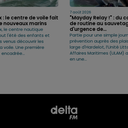
7 août 2026
: le centre de voile fait
"Mayday Relay !" : du c
de nouveaux marins
de routine au sauveta
d'urgence de...
, le centre nautique
Partie pour une simple jou
out l'été des enfants et
prévention auprès des plai
s venus découvrir les
large d'Hardelot, l’Unité Lit
 la voile. Une première
Affaires Maritimes (ULAM) 
 encadrée...
en une...