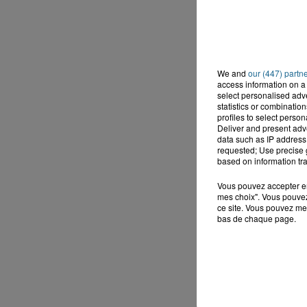
We and
our (447) partn
access information on a 
select personalised ad
statistics or combinatio
profiles to select person
Deliver and present adv
data such as IP address 
requested; Use precise g
based on information tra
Vous pouvez accepter en 
mes choix". Vous pouvez
ce site. Vous pouvez met
bas de chaque page.