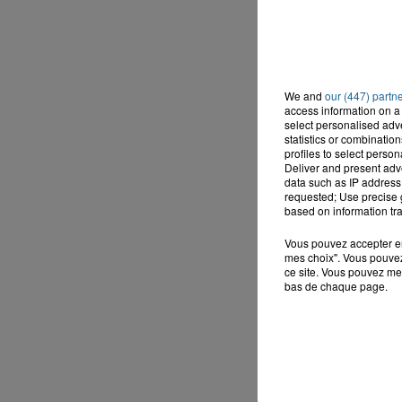
We and
our (447) partn
access information on a 
select personalised ad
statistics or combinatio
profiles to select person
Deliver and present adv
data such as IP address 
requested; Use precise g
based on information tra
Vous pouvez accepter en 
mes choix". Vous pouvez
ce site. Vous pouvez met
bas de chaque page.