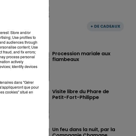
+ DE CADEAUX
erest: Store and/or
tising; Use profiles to
tand audiences through
personalise content; Use
 fraud, and fix errors;
Procession mariale aux
 may process personal
flambeaux
mation actively
vices; Identify devices
rtenaires dans "Gérer
s'appliqueront que pour
Visite libre du Phare de
les cookies" situé en
Petit-Fort-Philippe
Un feu dans la nuit, par la
Compagnie Chamane