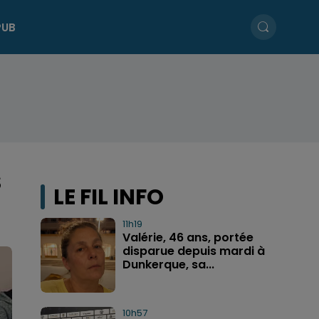
PUB
S
LE FIL INFO
11h19
Valérie, 46 ans, portée
disparue depuis mardi à
Dunkerque, sa...
10h57