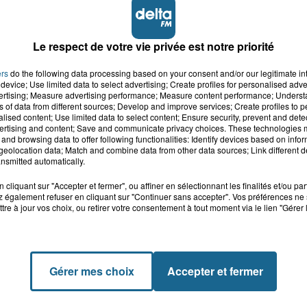
Le respect de votre vie privée est notre priorité
ers
do the following data processing based on your consent and/or our legitimate int
device; Use limited data to select advertising; Create profiles for personalised adver
vertising; Measure advertising performance; Measure content performance; Unders
ns of data from different sources; Develop and improve services; Create profiles to 
alised content; Use limited data to select content; Ensure security, prevent and detect
ertising and content; Save and communicate privacy choices. These technologies
and browsing data to offer following functionalities: Identify devices based on infor
eolocation data; Match and combine data from other data sources; Link different de
nsmitted automatically.
cliquant sur "Accepter et fermer", ou affiner en sélectionnant les finalités et/ou pa
 également refuser en cliquant sur "Continuer sans accepter". Vos préférences ne 
tre à jour vos choix, ou retirer votre consentement à tout moment via le lien "Gérer 
Gérer mes choix
Accepter et fermer