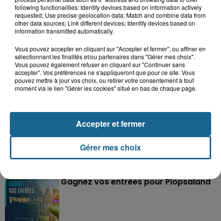
following functionalities: Identify devices based on information actively
requested; Use precise geolocation data; Match and combine data from
other data sources; Link different devices; Identify devices based on
information transmitted automatically.
Vous pouvez accepter en cliquant sur "Accepter et fermer", ou affiner en
Grand jeu de l'été : les cabines de plages
sélectionnant les finalités et/ou partenaires dans "Gérer mes choix".
Vous pouvez également refuser en cliquant sur "Continuer sans
Gagnez vos entrées pour Dennlys
accepter". Vos préférences ne s'appliqueront que pour ce site. Vous
Parc
pouvez mettre à jour vos choix, ou retirer votre consentement à tout
moment via le lien "Gérer les cookies" situé en bas de chaque page.
Accepter et fermer
Gagnez vos entrées pour le parc
Bagatelle
Gérer mes choix
Gagnez vos entrées pour Plopsaland