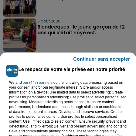
6 août 2026
Blendecques : le jeune garçon de 12
ans qui s'était noyé est...
Continuer sans accepter
Le respect de votre vie privée est notre priorité
A GAGNER
We and
our (447) partners
do the following data processing based on
your consent and/or our legitimate interest: Store and/or access
information on a device; Use limited data to select advertising; Create
profiles for personalised advertising; Use profiles to select personalised
advertising; Measure advertising performance; Measure content
performance; Understand audiences through statistics or combinations
of data from different sources; Develop and improve services; Create
profiles to personalise content; Use profiles to select personalised
content; Use limited data to select content; Ensure security, prevent and
detect fraud, and fix errors; Deliver and present advertising and content;
Save and communicate privacy choices. These technologies may
process personal data such as IP address and browsing data to offer