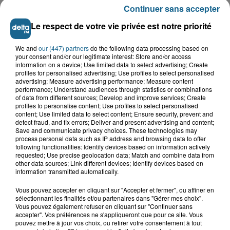
Continuer sans accepter
Le respect de votre vie privée est notre priorité
We and
our (447) partners
do the following data processing based on
your consent and/or our legitimate interest: Store and/or access
information on a device; Use limited data to select advertising; Create
profiles for personalised advertising; Use profiles to select personalised
advertising; Measure advertising performance; Measure content
performance; Understand audiences through statistics or combinations
of data from different sources; Develop and improve services; Create
Grand jeu de l'été : les cabines de plages
profiles to personalise content; Use profiles to select personalised
content; Use limited data to select content; Ensure security, prevent and
Gagnez vos entrées pour Dennlys
detect fraud, and fix errors; Deliver and present advertising and content;
Parc
Save and communicate privacy choices. These technologies may
process personal data such as IP address and browsing data to offer
following functionalities: Identify devices based on information actively
requested; Use precise geolocation data; Match and combine data from
other data sources; Link different devices; Identify devices based on
information transmitted automatically.
Gagnez vos entrées pour le parc
Bagatelle
Vous pouvez accepter en cliquant sur "Accepter et fermer", ou affiner en
sélectionnant les finalités et/ou partenaires dans "Gérer mes choix".
Vous pouvez également refuser en cliquant sur "Continuer sans
accepter". Vos préférences ne s'appliqueront que pour ce site. Vous
pouvez mettre à jour vos choix, ou retirer votre consentement à tout