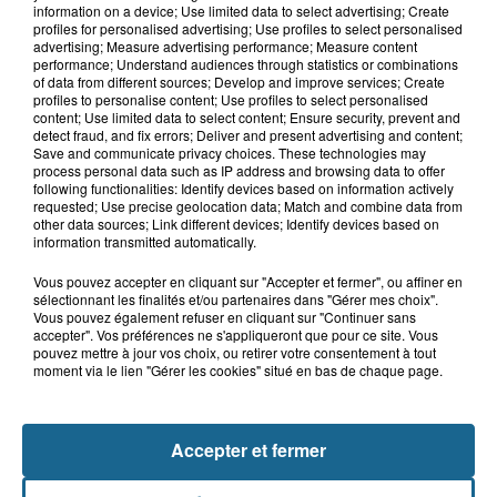
Grand jeu de l'été : les cabines de plages
information on a device; Use limited data to select advertising; Create
profiles for personalised advertising; Use profiles to select personalised
Gagnez vos entrées pour Dennlys
advertising; Measure advertising performance; Measure content
Parc
performance; Understand audiences through statistics or combinations
of data from different sources; Develop and improve services; Create
profiles to personalise content; Use profiles to select personalised
content; Use limited data to select content; Ensure security, prevent and
detect fraud, and fix errors; Deliver and present advertising and content;
Save and communicate privacy choices. These technologies may
Gagnez vos entrées pour le parc
process personal data such as IP address and browsing data to offer
following functionalities: Identify devices based on information actively
Bagatelle
requested; Use precise geolocation data; Match and combine data from
other data sources; Link different devices; Identify devices based on
information transmitted automatically.
Vous pouvez accepter en cliquant sur "Accepter et fermer", ou affiner en
Gagnez vos entrées pour Plopsaland
sélectionnant les finalités et/ou partenaires dans "Gérer mes choix".
Vous pouvez également refuser en cliquant sur "Continuer sans
accepter". Vos préférences ne s'appliqueront que pour ce site. Vous
pouvez mettre à jour vos choix, ou retirer votre consentement à tout
moment via le lien "Gérer les cookies" situé en bas de chaque page.
+ DE CADEAUX
Accepter et fermer