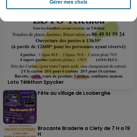
Gérer mes choix
Loto Téléthon Spycker
Fête au village de Looberghe
Brocante Braderie a Clety de 7 H a 19
H