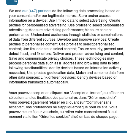
Grand jeu de l'été : les cabines de plages
We and
our (447) partners
do the following data processing based on
Gagnez vos entrées pour Dennlys
your consent and/or our legitimate interest: Store and/or access
information on a device; Use limited data to select advertising; Create
Parc
profiles for personalised advertising; Use profiles to select personalised
advertising; Measure advertising performance; Measure content
performance; Understand audiences through statistics or combinations
of data from different sources; Develop and improve services; Create
profiles to personalise content; Use profiles to select personalised
content; Use limited data to select content; Ensure security, prevent and
Gagnez vos entrées pour le parc
detect fraud, and fix errors; Deliver and present advertising and content;
Bagatelle
Save and communicate privacy choices. These technologies may
process personal data such as IP address and browsing data to offer
following functionalities: Identify devices based on information actively
requested; Use precise geolocation data; Match and combine data from
other data sources; Link different devices; Identify devices based on
information transmitted automatically.
Gagnez vos entrées pour Plopsaland
Vous pouvez accepter en cliquant sur "Accepter et fermer", ou affiner en
sélectionnant les finalités et/ou partenaires dans "Gérer mes choix".
Vous pouvez également refuser en cliquant sur "Continuer sans
accepter". Vos préférences ne s'appliqueront que pour ce site. Vous
pouvez mettre à jour vos choix, ou retirer votre consentement à tout
moment via le lien "Gérer les cookies" situé en bas de chaque page.
+ DE CADEAUX