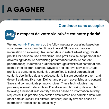
A GAGNER
Continuer sans accepter
Le respect de votre vie privée est notre priorité
We and
our (447) partners
do the following data processing based on
your consent and/or our legitimate interest: Store and/or access
information on a device; Use limited data to select advertising; Create
profiles for personalised advertising; Use profiles to select personalised
advertising; Measure advertising performance; Measure content
performance; Understand audiences through statistics or combinations
of data from different sources; Develop and improve services; Create
profiles to personalise content; Use profiles to select personalised
Grand jeu de l'été : les cabines de plages
content; Use limited data to select content; Ensure security, prevent and
detect fraud, and fix errors; Deliver and present advertising and content;
Save and communicate privacy choices. These technologies may
Gagnez vos entrées pour Dennlys
process personal data such as IP address and browsing data to offer
Parc
following functionalities: Identify devices based on information actively
requested; Use precise geolocation data; Match and combine data from
other data sources; Link different devices; Identify devices based on
information transmitted automatically.