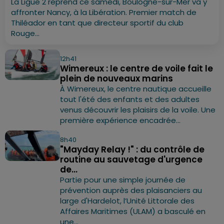
La Ligue 2 reprend ce samedi, Boulogne-sur-Mer va y
affronter Nancy, à la Libération. Premier match de
Thiléador en tant que directeur sportif du club
Rouge...
12h41
Wimereux : le centre de voile fait le
plein de nouveaux marins
À Wimereux, le centre nautique accueille
tout l'été des enfants et des adultes
venus découvrir les plaisirs de la voile. Une
première expérience encadrée...
8h40
"Mayday Relay !" : du contrôle de
routine au sauvetage d'urgence
de...
Partie pour une simple journée de
prévention auprès des plaisanciers au
large d'Hardelot, l’Unité Littorale des
Affaires Maritimes (ULAM) a basculé en
une...