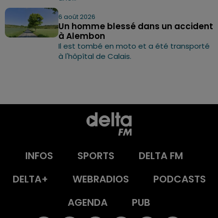
6 août 2026
Un homme blessé dans un accident
à Alembon
Il est tombé en moto et a été transporté
à l'hôpîtal de Calais.
INFOS
SPORTS
DELTA FM
DELTA+
WEBRADIOS
PODCASTS
AGENDA
PUB