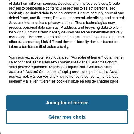
of data from different sources; Develop and improve services; Create
profiles to personalise content; Use profiles to select personalised
content; Use limited data to select content; Ensure security, prevent and
detect fraud, and fix errors; Deliver and present advertising and content;
Save and communicate privacy choices. These technologies may
process personal data such as IP address and browsing data to offer
following functionalities: Identify devices based on information actively
requested; Use precise geolocation data; Match and combine data from
other data sources; Link different devices; Identify devices based on
information transmitted automatically.
Vous pouvez accepter en cliquant sur "Accepter et fermer", ou affiner en
sélectionnant les finalités et/ou partenaires dans "Gérer mes choix".
Grand jeu de l'été : les cabines de plages
Vous pouvez également refuser en cliquant sur "Continuer sans
accepter". Vos préférences ne s'appliqueront que pour ce site. Vous
pouvez mettre à jour vos choix, ou retirer votre consentement à tout
Gagnez vos entrées pour Dennlys
moment via le lien "Gérer les cookies" situé en bas de chaque page.
Parc
Accepter et fermer
Gagnez vos entrées pour le parc
Gérer mes choix
Bagatelle