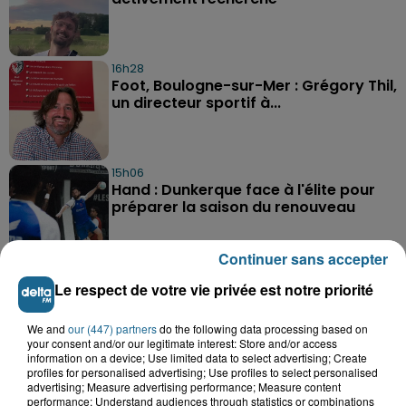
16h28
Foot, Boulogne-sur-Mer : Grégory Thil,
un directeur sportif à...
15h06
Hand : Dunkerque face à l'élite pour
préparer la saison du renouveau
Continuer sans accepter
Le respect de votre vie privée est notre priorité
We and
our (447) partners
do the following data processing based on
your consent and/or our legitimate interest: Store and/or access
A GAGNER
information on a device; Use limited data to select advertising; Create
profiles for personalised advertising; Use profiles to select personalised
advertising; Measure advertising performance; Measure content
performance; Understand audiences through statistics or combinations