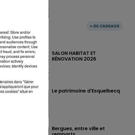
+ DE CADEAUX
erest: Store and/or
tising; Use profiles to
tand audiences through
personalise content; Use
 fraud, and fix errors;
SALON HABITAT ET
 may process personal
RÉNOVATION 2026
mation actively
vices; Identify devices
rtenaires dans "Gérer
s'appliqueront que pour
Le patrimoine d'Esquelbecq
les cookies" situé en
Bergues, entre ville et
remparts