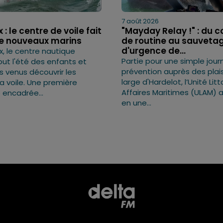
7 août 2026
: le centre de voile fait
"Mayday Relay !" : du c
de nouveaux marins
de routine au sauveta
d'urgence de...
, le centre nautique
Partie pour une simple jou
out l'été des enfants et
prévention auprès des plai
s venus découvrir les
large d'Hardelot, l’Unité Lit
 la voile. Une première
Affaires Maritimes (ULAM) 
 encadrée...
en une...