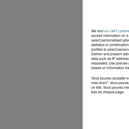
We and
our (447) partn
access information on a 
select personalised ad
statistics or combinatio
profiles to select person
Deliver and present adv
data such as IP address 
requested; Use precise g
based on information tra
Vous pouvez accepter en 
mes choix". Vous pouvez
ce site. Vous pouvez met
bas de chaque page.