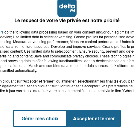
Le respect de votre vie privée est notre priorité
ers
do the following data processing based on your consent and/or our legitimate int
device; Use limited data to select advertising; Create profiles for personalised adver
vertising; Measure advertising performance; Measure content performance; Unders
ns of data from different sources; Develop and improve services; Create profiles to 
alised content; Use limited data to select content; Ensure security, prevent and detect
ertising and content; Save and communicate privacy choices. These technologies
and browsing data to offer following functionalities: Identify devices based on infor
eolocation data; Match and combine data from other data sources; Link different de
nsmitted automatically.
cliquant sur "Accepter et fermer", ou affiner en sélectionnant les finalités et/ou pa
 également refuser en cliquant sur "Continuer sans accepter". Vos préférences ne 
tre à jour vos choix, ou retirer votre consentement à tout moment via le lien "Gérer 
Gérer mes choix
Accepter et fermer