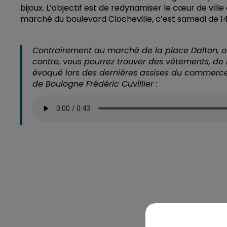
bijoux. L’objectif est de redynamiser le cœur de vill
marché du boulevard Clocheville, c’est samedi de 14
Contrairement au marché de la place Dalton, on
contre, vous pourrez trouver des vêtements, de l
évoqué lors des dernières assises du commerce, e
de Boulogne Frédéric Cuvillier :