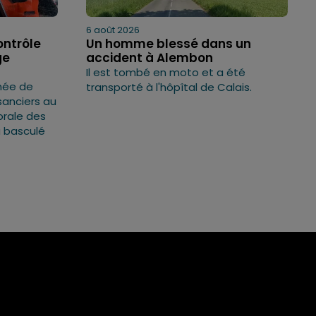
6 août 2026
ontrôle
Un homme blessé dans un
ge
accident à Alembon
Il est tombé en moto et a été
rnée de
transporté à l'hôpîtal de Calais.
sanciers au
torale des
a basculé