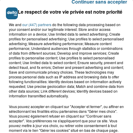
Continuer sans accepter
Le respect de votre vie privée est notre priorité
We and
our (447) partners
do the following data processing based on
your consent and/or our legitimate interest: Store and/or access
information on a device; Use limited data to select advertising; Create
profiles for personalised advertising; Use profiles to select personalised
advertising; Measure advertising performance; Measure content
performance; Understand audiences through statistics or combinations
of data from different sources; Develop and improve services; Create
Grand jeu de l'été : les cabines de plages
profiles to personalise content; Use profiles to select personalised
content; Use limited data to select content; Ensure security, prevent and
detect fraud, and fix errors; Deliver and present advertising and content;
Gagnez vos entrées pour Dennlys
Save and communicate privacy choices. These technologies may
Parc
process personal data such as IP address and browsing data to offer
following functionalities: Identify devices based on information actively
requested; Use precise geolocation data; Match and combine data from
other data sources; Link different devices; Identify devices based on
information transmitted automatically.
Gagnez vos entrées pour le parc
Vous pouvez accepter en cliquant sur "Accepter et fermer", ou affiner en
Bagatelle
sélectionnant les finalités et/ou partenaires dans "Gérer mes choix".
Vous pouvez également refuser en cliquant sur "Continuer sans
accepter". Vos préférences ne s'appliqueront que pour ce site. Vous
pouvez mettre à jour vos choix, ou retirer votre consentement à tout
moment via le lien "Gérer les cookies" situé en bas de chaque page.