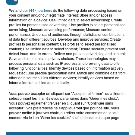
la noyade à Berck-sur-Mer
We and
our (447) partners
do the following data processing based on
your consent and/or our legitimate interest: Store and/or access
information on a device; Use limited data to select advertising; Create
profiles for personalised advertising; Use profiles to select personalised
9 août 2026
advertising; Measure advertising performance; Measure content
Athlétisme, Boulogne-sur-Mer :
performance; Understand audiences through statistics or combinations
Jimmy Gressier visera le doublé 5...
of data from different sources; Develop and improve services; Create
profiles to personalise content; Use profiles to select personalised
content; Use limited data to select content; Ensure security, prevent and
detect fraud, and fix errors; Deliver and present advertising and content;
Save and communicate privacy choices. These technologies may
process personal data such as IP address and browsing data to offer
following functionalities: Identify devices based on information actively
requested; Use precise geolocation data; Match and combine data from
other data sources; Link different devices; Identify devices based on
information transmitted automatically.
A GAGNER
Vous pouvez accepter en cliquant sur "Accepter et fermer", ou affiner en
sélectionnant les finalités et/ou partenaires dans "Gérer mes choix".
Vous pouvez également refuser en cliquant sur "Continuer sans
accepter". Vos préférences ne s'appliqueront que pour ce site. Vous
pouvez mettre à jour vos choix, ou retirer votre consentement à tout
moment via le lien "Gérer les cookies" situé en bas de chaque page.