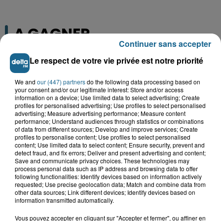
A GAGNER
Continuer sans accepter
Le respect de votre vie privée est notre priorité
We and
our (447) partners
do the following data processing based on
your consent and/or our legitimate interest: Store and/or access
information on a device; Use limited data to select advertising; Create
profiles for personalised advertising; Use profiles to select personalised
advertising; Measure advertising performance; Measure content
performance; Understand audiences through statistics or combinations
of data from different sources; Develop and improve services; Create
profiles to personalise content; Use profiles to select personalised
content; Use limited data to select content; Ensure security, prevent and
detect fraud, and fix errors; Deliver and present advertising and content;
Save and communicate privacy choices. These technologies may
Grand jeu de l'été : les cabines de plages
process personal data such as IP address and browsing data to offer
following functionalities: Identify devices based on information actively
Gagnez vos entrées pour Dennlys
requested; Use precise geolocation data; Match and combine data from
other data sources; Link different devices; Identify devices based on
Parc
information transmitted automatically.
Vous pouvez accepter en cliquant sur "Accepter et fermer", ou affiner en