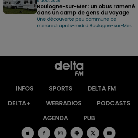
5 août 2026
Boulogne-sur-Mer : un obus ramené
dans un camp de gens du voyage
Une découverte peu commune ce
mercredi après-midi à Boulogne-sur-Mer.
INFOS
SPORTS
DELTA FM
DELTA+
WEBRADIOS
PODCASTS
AGENDA
PUB