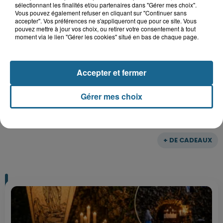
sélectionnant les finalités et/ou partenaires dans "Gérer mes choix".
Vous pouvez également refuser en cliquant sur "Continuer sans
Gagnez vos entrées pour le parc
accepter". Vos préférences ne s'appliqueront que pour ce site. Vous
pouvez mettre à jour vos choix, ou retirer votre consentement à tout
Bagatelle
moment via le lien "Gérer les cookies" situé en bas de chaque page.
Accepter et fermer
Gagnez vos entrées pour Plopsaland
Gérer mes choix
+ DE CADEAUX