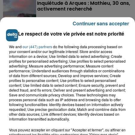
Inquiétude à Arques : Mathieu, 30 ans,
activement recherché
Continuer sans accepter
16h28
Le respect de votre vie privée est notre priorité
Foot, Boulogne-sur-Mer : Grégory Thil,
un directeur sportif à...
We and
our (447) partners
do the following data processing based on
your consent and/or our legitimate interest: Store and/or access
information on a device; Use limited data to select advertising; Create
profiles for personalised advertising; Use profiles to select personalised
advertising; Measure advertising performance; Measure content
15h06
performance; Understand audiences through statistics or combinations
Hand : Dunkerque face à l'élite pour
of data from different sources; Develop and improve services; Create
préparer la saison du renouveau
profiles to personalise content; Use profiles to select personalised
content; Use limited data to select content; Ensure security, prevent and
detect fraud, and fix errors; Deliver and present advertising and content;
Save and communicate privacy choices. These technologies may
process personal data such as IP address and browsing data to offer
following functionalities: Identify devices based on information actively
requested; Use precise geolocation data; Match and combine data from
other data sources; Link different devices; Identify devices based on
information transmitted automatically.
A GAGNER
Vous pouvez accepter en cliquant sur "Accepter et fermer", ou affiner en
sélectionnant les finalités et/ou partenaires dans "Gérer mes choix".