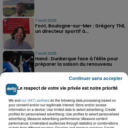
7 août 2026
Foot, Boulogne-sur-Mer : Grégory Thil,
un directeur sportif à...
7 août 2026
Hand : Dunkerque face à l'élite pour
préparer la saison du renouveau
Continuer sans accepter
Le respect de votre vie privée est notre priorité
We and
our (447) partners
do the following data processing based on
your consent and/or our legitimate interest: Store and/or access
information on a device; Use limited data to select advertising; Create
A GAGNER
profiles for personalised advertising; Use profiles to select personalised
advertising; Measure advertising performance; Measure content
performance; Understand audiences through statistics or combinations
of data from different sources; Develop and improve services; Create