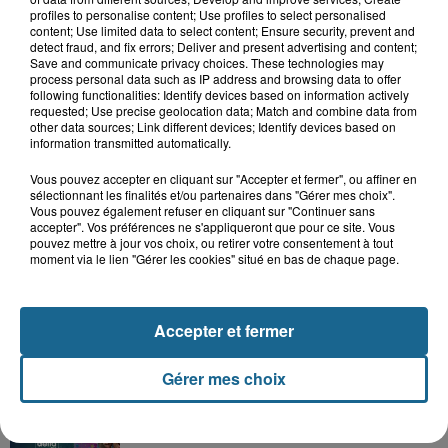
profiles to personalise content; Use profiles to select personalised
content; Use limited data to select content; Ensure security, prevent and
detect fraud, and fix errors; Deliver and present advertising and content;
Save and communicate privacy choices. These technologies may
process personal data such as IP address and browsing data to offer
following functionalities: Identify devices based on information actively
requested; Use precise geolocation data; Match and combine data from
other data sources; Link different devices; Identify devices based on
information transmitted automatically.
Vous pouvez accepter en cliquant sur "Accepter et fermer", ou affiner en
sélectionnant les finalités et/ou partenaires dans "Gérer mes choix".
Vous pouvez également refuser en cliquant sur "Continuer sans
Grand jeu de l'été : les cabines de plages
accepter". Vos préférences ne s'appliqueront que pour ce site. Vous
pouvez mettre à jour vos choix, ou retirer votre consentement à tout
Gagnez vos entrées pour Dennlys
moment via le lien "Gérer les cookies" situé en bas de chaque page.
Parc
Accepter et fermer
Gagnez vos entrées pour le parc
Gérer mes choix
Bagatelle