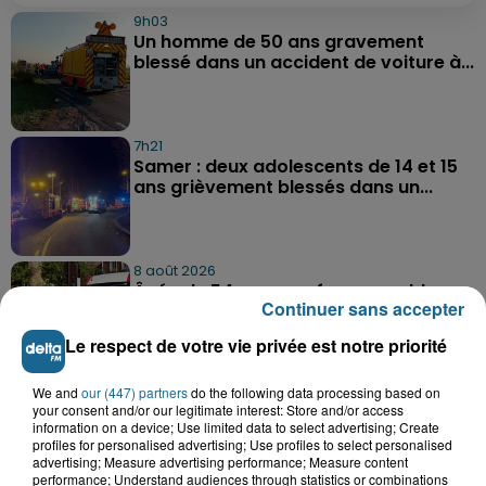
9h03
Un homme de 50 ans gravement
blessé dans un accident de voiture à...
7h21
Samer : deux adolescents de 14 et 15
ans grièvement blessés dans un...
8 août 2026
Âgée de 54 ans, une femme se blesse
Continuer sans accepter
dans un accident de trottinette...
Le respect de votre vie privée est notre priorité
We and
our (447) partners
do the following data processing based on
your consent and/or our legitimate interest: Store and/or access
information on a device; Use limited data to select advertising; Create
profiles for personalised advertising; Use profiles to select personalised
advertising; Measure advertising performance; Measure content
performance; Understand audiences through statistics or combinations