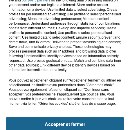
your consent and/or our legitimate interest: Store and/or access
Gagnez vos entrées pour Dennlys
information on a device; Use limited data to select advertising; Create
Parc
profiles for personalised advertising; Use profiles to select personalised
advertising; Measure advertising performance; Measure content
performance; Understand audiences through statistics or combinations
of data from different sources; Develop and improve services; Create
profiles to personalise content; Use profiles to select personalised
content; Use limited data to select content; Ensure security, prevent and
Gagnez vos entrées pour le parc
detect fraud, and fix errors; Deliver and present advertising and content;
Bagatelle
Save and communicate privacy choices. These technologies may
process personal data such as IP address and browsing data to offer
following functionalities: Identify devices based on information actively
requested; Use precise geolocation data; Match and combine data from
other data sources; Link different devices; Identify devices based on
information transmitted automatically.
Gagnez vos entrées pour Plopsaland
Vous pouvez accepter en cliquant sur "Accepter et fermer", ou affiner en
sélectionnant les finalités et/ou partenaires dans "Gérer mes choix".
Vous pouvez également refuser en cliquant sur "Continuer sans
accepter". Vos préférences ne s'appliqueront que pour ce site. Vous
pouvez mettre à jour vos choix, ou retirer votre consentement à tout
moment via le lien "Gérer les cookies" situé en bas de chaque page.
+ DE CADEAUX
Accepter et fermer