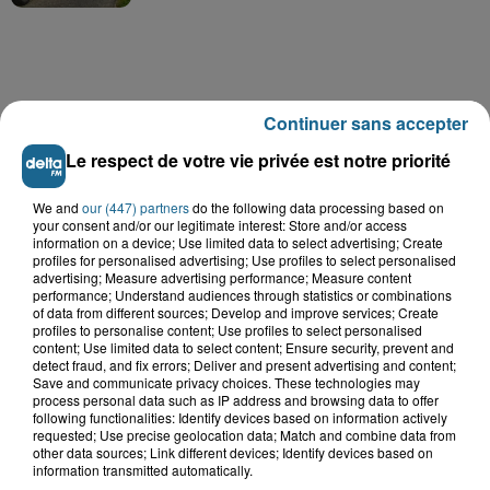
A GAGNER
Continuer sans accepter
Le respect de votre vie privée est notre priorité
We and
our (447) partners
do the following data processing based on
your consent and/or our legitimate interest: Store and/or access
information on a device; Use limited data to select advertising; Create
profiles for personalised advertising; Use profiles to select personalised
advertising; Measure advertising performance; Measure content
performance; Understand audiences through statistics or combinations
of data from different sources; Develop and improve services; Create
profiles to personalise content; Use profiles to select personalised
content; Use limited data to select content; Ensure security, prevent and
detect fraud, and fix errors; Deliver and present advertising and content;
Save and communicate privacy choices. These technologies may
process personal data such as IP address and browsing data to offer
following functionalities: Identify devices based on information actively
Grand jeu de l'été : les cabines de plages
requested; Use precise geolocation data; Match and combine data from
other data sources; Link different devices; Identify devices based on
Gagnez vos entrées pour Dennlys
information transmitted automatically.
Parc