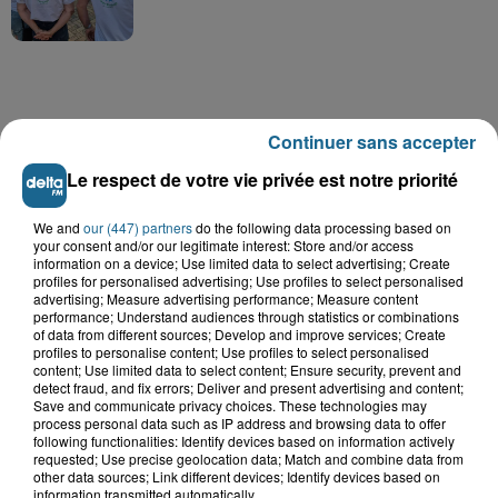
Continuer sans accepter
A GAGNER
Le respect de votre vie privée est notre priorité
We and
our (447) partners
do the following data processing based on
your consent and/or our legitimate interest: Store and/or access
information on a device; Use limited data to select advertising; Create
profiles for personalised advertising; Use profiles to select personalised
advertising; Measure advertising performance; Measure content
performance; Understand audiences through statistics or combinations
of data from different sources; Develop and improve services; Create
profiles to personalise content; Use profiles to select personalised
content; Use limited data to select content; Ensure security, prevent and
detect fraud, and fix errors; Deliver and present advertising and content;
Save and communicate privacy choices. These technologies may
process personal data such as IP address and browsing data to offer
following functionalities: Identify devices based on information actively
requested; Use precise geolocation data; Match and combine data from
Grand jeu de l'été : les cabines de plages
other data sources; Link different devices; Identify devices based on
information transmitted automatically.