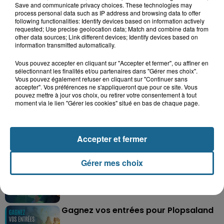
Save and communicate privacy choices. These technologies may
process personal data such as IP address and browsing data to offer
following functionalities: Identify devices based on information actively
requested; Use precise geolocation data; Match and combine data from
other data sources; Link different devices; Identify devices based on
information transmitted automatically.
Vous pouvez accepter en cliquant sur "Accepter et fermer", ou affiner en
sélectionnant les finalités et/ou partenaires dans "Gérer mes choix".
Grand jeu de l'été : les cabines de plages
Vous pouvez également refuser en cliquant sur "Continuer sans
accepter". Vos préférences ne s'appliqueront que pour ce site. Vous
Gagnez vos entrées pour Dennlys
pouvez mettre à jour vos choix, ou retirer votre consentement à tout
moment via le lien "Gérer les cookies" situé en bas de chaque page.
Parc
Accepter et fermer
Gagnez vos entrées pour le parc
Bagatelle
Gérer mes choix
Gagnez vos entrées pour Plopsaland