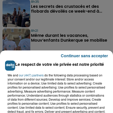
8h35
Les secrets des crustacés et des
flobards dévoilés ce week-end à...
8h21
Même durant les vacances,
Mouv’enfants Dunkerque se mobilise
Continuer sans accepter
Le respect de votre vie privée est notre priorité
We and
our (447) partners
do the following data processing based on
your consent and/or our legitimate interest: Store and/or access
A GAGNER
information on a device; Use limited data to select advertising; Create
profiles for personalised advertising; Use profiles to select personalised
advertising; Measure advertising performance; Measure content
performance; Understand audiences through statistics or combinations
of data from different sources; Develop and improve services; Create
profiles to personalise content; Use profiles to select personalised
content; Use limited data to select content; Ensure security, prevent and
detect fraud, and fix errors; Deliver and present advertising and content;