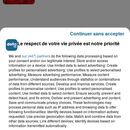
A GAGNER
Continuer sans accepter
Le respect de votre vie privée est notre priorité
We and
our (447) partners
do the following data processing based on
your consent and/or our legitimate interest: Store and/or access
information on a device; Use limited data to select advertising; Create
profiles for personalised advertising; Use profiles to select personalised
advertising; Measure advertising performance; Measure content
performance; Understand audiences through statistics or combinations
of data from different sources; Develop and improve services; Create
profiles to personalise content; Use profiles to select personalised
content; Use limited data to select content; Ensure security, prevent and
detect fraud, and fix errors; Deliver and present advertising and content;
Save and communicate privacy choices. These technologies may
process personal data such as IP address and browsing data to offer
following functionalities: Identify devices based on information actively
Grand jeu de l'été : les cabines de plages
requested; Use precise geolocation data; Match and combine data from
other data sources; Link different devices; Identify devices based on
Gagnez vos entrées pour Dennlys
information transmitted automatically.