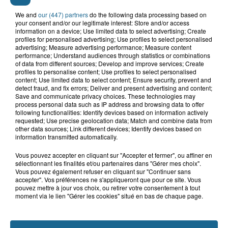
Grand jeu de l'été : les cabines de plages
We and
our (447) partners
do the following data processing based on
your consent and/or our legitimate interest: Store and/or access
Gagnez vos entrées pour Dennlys
information on a device; Use limited data to select advertising; Create
Parc
profiles for personalised advertising; Use profiles to select personalised
advertising; Measure advertising performance; Measure content
performance; Understand audiences through statistics or combinations
of data from different sources; Develop and improve services; Create
profiles to personalise content; Use profiles to select personalised
content; Use limited data to select content; Ensure security, prevent and
Gagnez vos entrées pour le parc
detect fraud, and fix errors; Deliver and present advertising and content;
Save and communicate privacy choices. These technologies may
Bagatelle
process personal data such as IP address and browsing data to offer
following functionalities: Identify devices based on information actively
requested; Use precise geolocation data; Match and combine data from
other data sources; Link different devices; Identify devices based on
information transmitted automatically.
Gagnez vos entrées pour Plopsaland
Vous pouvez accepter en cliquant sur "Accepter et fermer", ou affiner en
sélectionnant les finalités et/ou partenaires dans "Gérer mes choix".
Vous pouvez également refuser en cliquant sur "Continuer sans
accepter". Vos préférences ne s'appliqueront que pour ce site. Vous
pouvez mettre à jour vos choix, ou retirer votre consentement à tout
moment via le lien "Gérer les cookies" situé en bas de chaque page.
+ DE CADEAUX