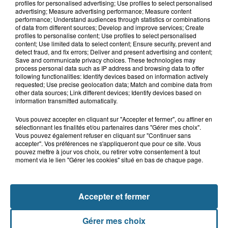
profiles for personalised advertising; Use profiles to select personalised
advertising; Measure advertising performance; Measure content
A GAGNER
performance; Understand audiences through statistics or combinations
of data from different sources; Develop and improve services; Create
profiles to personalise content; Use profiles to select personalised
content; Use limited data to select content; Ensure security, prevent and
detect fraud, and fix errors; Deliver and present advertising and content;
Save and communicate privacy choices. These technologies may
process personal data such as IP address and browsing data to offer
following functionalities: Identify devices based on information actively
requested; Use precise geolocation data; Match and combine data from
other data sources; Link different devices; Identify devices based on
information transmitted automatically.
Vous pouvez accepter en cliquant sur "Accepter et fermer", ou affiner en
sélectionnant les finalités et/ou partenaires dans "Gérer mes choix".
Vous pouvez également refuser en cliquant sur "Continuer sans
accepter". Vos préférences ne s'appliqueront que pour ce site. Vous
pouvez mettre à jour vos choix, ou retirer votre consentement à tout
Grand jeu de l'été : les cabines de plages
moment via le lien "Gérer les cookies" situé en bas de chaque page.
Gagnez vos entrées pour Dennlys
Parc
Accepter et fermer
Gérer mes choix