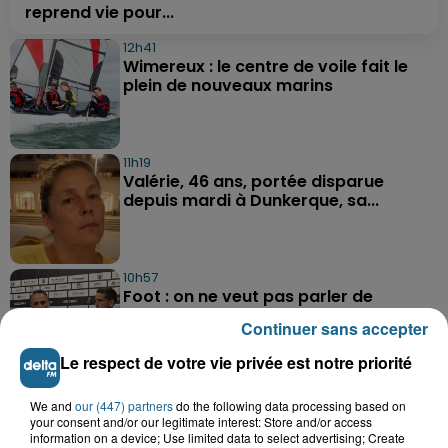
reprend vie pour...
12h41
Wimereux : le centre de voile fait le
plein de nouveaux marins
11h19
Valérie, 46 ans, portée disparue
depuis mardi à Dunkerque, sa...
10h57
Foot : on ne veut pas parler de
maintien à Dunkerque
Continuer sans accepter
Le respect de votre vie privée est notre priorité
We and
our (447) partners
do the following data processing based on
your consent and/or our legitimate interest: Store and/or access
information on a device; Use limited data to select advertising; Create