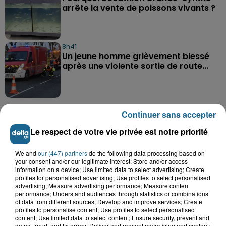
arrête la vente de poissons vivants ?
8h41
Un jeune homme grièvement blessé
après une violente sortie de route...
Continuer sans accepter
Le respect de votre vie privée est notre priorité
A GAGNER
We and
our (447) partners
do the following data processing based on
your consent and/or our legitimate interest: Store and/or access
information on a device; Use limited data to select advertising; Create
profiles for personalised advertising; Use profiles to select personalised
advertising; Measure advertising performance; Measure content
performance; Understand audiences through statistics or combinations
of data from different sources; Develop and improve services; Create
profiles to personalise content; Use profiles to select personalised
content; Use limited data to select content; Ensure security, prevent and
detect fraud, and fix errors; Deliver and present advertising and content;