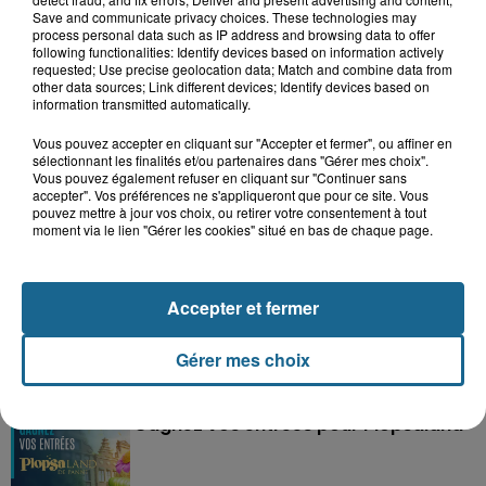
Save and communicate privacy choices. These technologies may
process personal data such as IP address and browsing data to offer
following functionalities: Identify devices based on information actively
requested; Use precise geolocation data; Match and combine data from
other data sources; Link different devices; Identify devices based on
information transmitted automatically.
Grand jeu de l'été : les cabines de plages
Vous pouvez accepter en cliquant sur "Accepter et fermer", ou affiner en
sélectionnant les finalités et/ou partenaires dans "Gérer mes choix".
Gagnez vos entrées pour Dennlys
Vous pouvez également refuser en cliquant sur "Continuer sans
Parc
accepter". Vos préférences ne s'appliqueront que pour ce site. Vous
pouvez mettre à jour vos choix, ou retirer votre consentement à tout
moment via le lien "Gérer les cookies" situé en bas de chaque page.
Gagnez vos entrées pour le parc
Accepter et fermer
Bagatelle
Gérer mes choix
Gagnez vos entrées pour Plopsaland