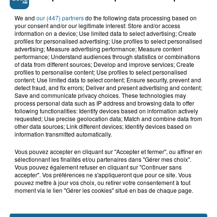
We and
our (447) partners
do the following data processing based on
7h21
your consent and/or our legitimate interest: Store and/or access
Samer : deux adolescents de 14 et 15
information on a device; Use limited data to select advertising; Create
ans grièvement blessés dans un...
profiles for personalised advertising; Use profiles to select personalised
advertising; Measure advertising performance; Measure content
performance; Understand audiences through statistics or combinations
of data from different sources; Develop and improve services; Create
profiles to personalise content; Use profiles to select personalised
content; Use limited data to select content; Ensure security, prevent and
detect fraud, and fix errors; Deliver and present advertising and content;
Save and communicate privacy choices. These technologies may
process personal data such as IP address and browsing data to offer
following functionalities: Identify devices based on information actively
requested; Use precise geolocation data; Match and combine data from
A GAGNER
other data sources; Link different devices; Identify devices based on
information transmitted automatically.
Vous pouvez accepter en cliquant sur "Accepter et fermer", ou affiner en
sélectionnant les finalités et/ou partenaires dans "Gérer mes choix".
Vous pouvez également refuser en cliquant sur "Continuer sans
accepter". Vos préférences ne s'appliqueront que pour ce site. Vous
pouvez mettre à jour vos choix, ou retirer votre consentement à tout
moment via le lien "Gérer les cookies" situé en bas de chaque page.