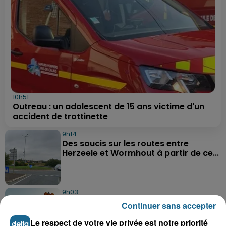
10h51
Outreau : un adolescent de 15 ans victime d'un
accident de trottinette
9h14
Des soucis sur les routes entre
Herzeele et Wormhout à partir de ce...
9h03
Un homme de 50 ans gravement
Continuer sans accepter
blessé dans un accident de voiture à...
Le respect de votre vie privée est notre priorité