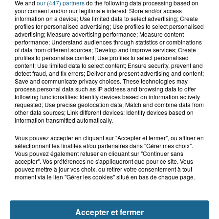
We and
our (447) partners
do the following data processing based on
Grand jeu de l'été : les cabines de plages
your consent and/or our legitimate interest: Store and/or access
information on a device; Use limited data to select advertising; Create
Gagnez vos entrées pour Dennlys
profiles for personalised advertising; Use profiles to select personalised
advertising; Measure advertising performance; Measure content
Parc
performance; Understand audiences through statistics or combinations
of data from different sources; Develop and improve services; Create
profiles to personalise content; Use profiles to select personalised
content; Use limited data to select content; Ensure security, prevent and
detect fraud, and fix errors; Deliver and present advertising and content;
Save and communicate privacy choices. These technologies may
Gagnez vos entrées pour le parc
process personal data such as IP address and browsing data to offer
Bagatelle
following functionalities: Identify devices based on information actively
requested; Use precise geolocation data; Match and combine data from
other data sources; Link different devices; Identify devices based on
information transmitted automatically.
Vous pouvez accepter en cliquant sur "Accepter et fermer", ou affiner en
Gagnez vos entrées pour Plopsaland
sélectionnant les finalités et/ou partenaires dans "Gérer mes choix".
Vous pouvez également refuser en cliquant sur "Continuer sans
accepter". Vos préférences ne s'appliqueront que pour ce site. Vous
pouvez mettre à jour vos choix, ou retirer votre consentement à tout
moment via le lien "Gérer les cookies" situé en bas de chaque page.
+ DE CADEAUX
Accepter et fermer