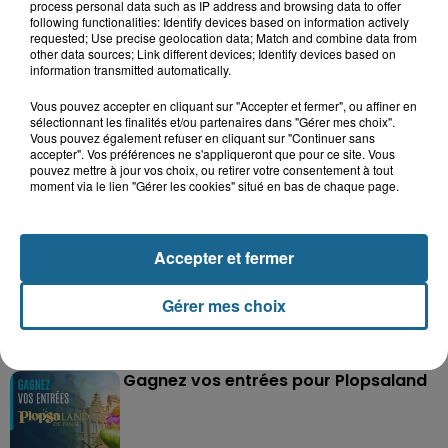
process personal data such as IP address and browsing data to offer
following functionalities: Identify devices based on information actively
requested; Use precise geolocation data; Match and combine data from
other data sources; Link different devices; Identify devices based on
information transmitted automatically.
Vous pouvez accepter en cliquant sur "Accepter et fermer", ou affiner en
Grand jeu de l'été : les cabines de plages
sélectionnant les finalités et/ou partenaires dans "Gérer mes choix".
Vous pouvez également refuser en cliquant sur "Continuer sans
Gagnez vos entrées pour Dennlys
accepter". Vos préférences ne s'appliqueront que pour ce site. Vous
Parc
pouvez mettre à jour vos choix, ou retirer votre consentement à tout
moment via le lien "Gérer les cookies" situé en bas de chaque page.
Accepter et fermer
Gagnez vos entrées pour le parc
Bagatelle
Gérer mes choix
Gagnez vos entrées pour Plopsaland