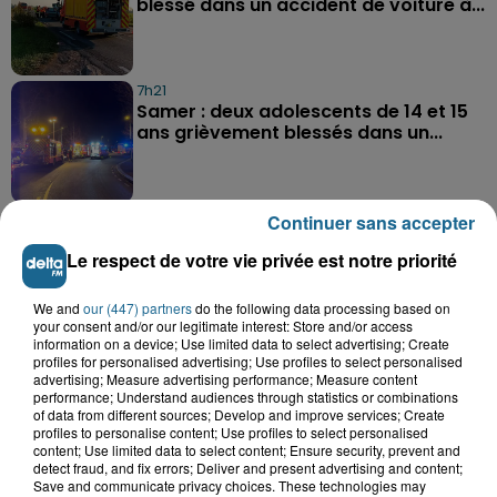
blessé dans un accident de voiture à...
7h21
Samer : deux adolescents de 14 et 15
ans grièvement blessés dans un...
Continuer sans accepter
Le respect de votre vie privée est notre priorité
We and
our (447) partners
do the following data processing based on
A GAGNER
your consent and/or our legitimate interest: Store and/or access
information on a device; Use limited data to select advertising; Create
profiles for personalised advertising; Use profiles to select personalised
advertising; Measure advertising performance; Measure content
performance; Understand audiences through statistics or combinations
of data from different sources; Develop and improve services; Create
profiles to personalise content; Use profiles to select personalised
content; Use limited data to select content; Ensure security, prevent and
detect fraud, and fix errors; Deliver and present advertising and content;
Save and communicate privacy choices. These technologies may