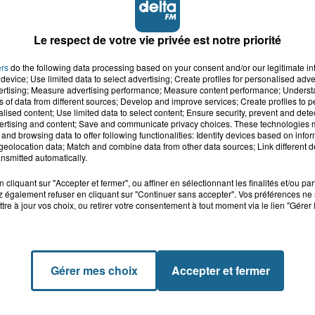
Le respect de votre vie privée est notre priorité
ers
do the following data processing based on your consent and/or our legitimate int
device; Use limited data to select advertising; Create profiles for personalised adver
vertising; Measure advertising performance; Measure content performance; Unders
ns of data from different sources; Develop and improve services; Create profiles to 
alised content; Use limited data to select content; Ensure security, prevent and detect
ertising and content; Save and communicate privacy choices. These technologies
and browsing data to offer following functionalities: Identify devices based on infor
eolocation data; Match and combine data from other data sources; Link different de
nsmitted automatically.
cliquant sur "Accepter et fermer", ou affiner en sélectionnant les finalités et/ou pa
 également refuser en cliquant sur "Continuer sans accepter". Vos préférences ne 
tre à jour vos choix, ou retirer votre consentement à tout moment via le lien "Gérer 
Gérer mes choix
Accepter et fermer