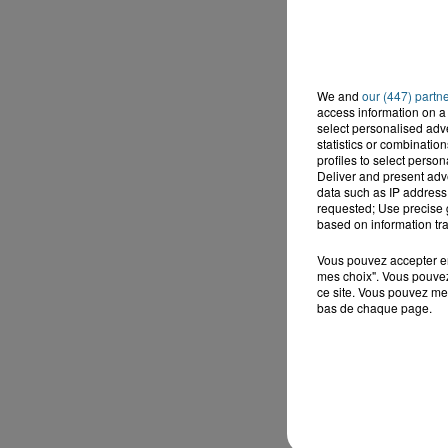
We and
our (447) partn
access information on a 
select personalised ad
statistics or combinatio
profiles to select person
Deliver and present adv
data such as IP address 
requested; Use precise g
based on information tra
Vous pouvez accepter en 
mes choix". Vous pouvez
ce site. Vous pouvez met
bas de chaque page.