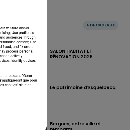
+ DE CADEAUX
erest: Store and/or
tising; Use profiles to
tand audiences through
personalise content; Use
 fraud, and fix errors;
SALON HABITAT ET
 may process personal
mation actively
RÉNOVATION 2026
vices; Identify devices
rtenaires dans "Gérer
s'appliqueront que pour
les cookies" situé en
Le patrimoine d'Esquelbecq
Bergues, entre ville et
remparts