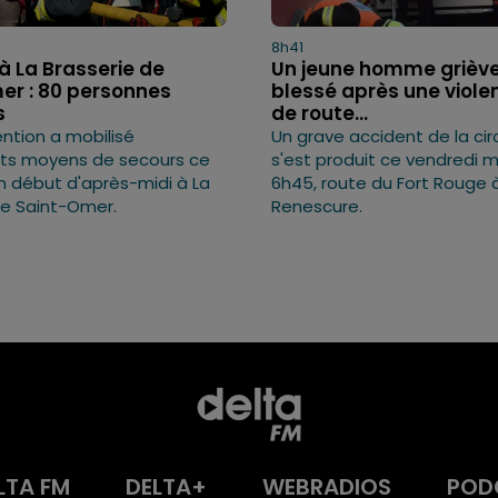
8h41
à La Brasserie de
Un jeune homme grièv
er : 80 personnes
blessé après une violen
s
de route...
ention a mobilisé
Un grave accident de la cir
nts moyens de secours ce
s'est produit ce vendredi m
n début d'après-midi à La
6h45, route du Fort Rouge 
de Saint-Omer.
Renescure.
LTA FM
DELTA+
WEBRADIOS
POD