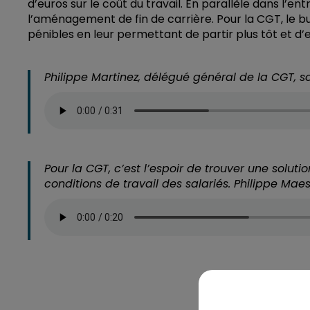
d’euros sur le coût du travail. En parallèle dans l’
l’aménagement de fin de carrière. Pour la CGT, le b
pénibles en leur permettant de partir plus tôt et d’
Philippe Martinez, délégué général de la CGT, sou
Pour la CGT, c’est l’espoir de trouver une solut
conditions de travail des salariés. Philippe Mae