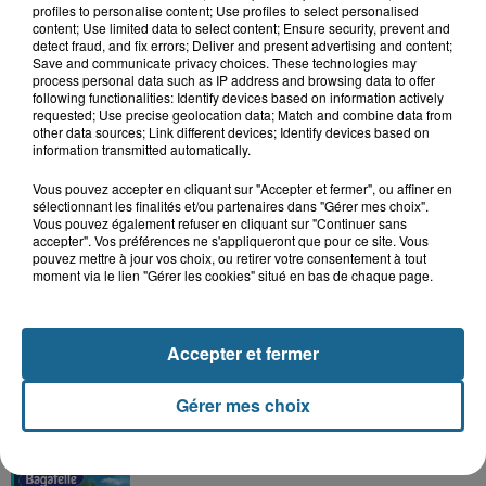
profiles to personalise content; Use profiles to select personalised
content; Use limited data to select content; Ensure security, prevent and
detect fraud, and fix errors; Deliver and present advertising and content;
Save and communicate privacy choices. These technologies may
process personal data such as IP address and browsing data to offer
following functionalities: Identify devices based on information actively
requested; Use precise geolocation data; Match and combine data from
other data sources; Link different devices; Identify devices based on
information transmitted automatically.
Vous pouvez accepter en cliquant sur "Accepter et fermer", ou affiner en
sélectionnant les finalités et/ou partenaires dans "Gérer mes choix".
Vous pouvez également refuser en cliquant sur "Continuer sans
accepter". Vos préférences ne s'appliqueront que pour ce site. Vous
pouvez mettre à jour vos choix, ou retirer votre consentement à tout
Grand jeu de l'été : les cabines de plages
moment via le lien "Gérer les cookies" situé en bas de chaque page.
Gagnez vos entrées pour Dennlys
Parc
Accepter et fermer
Gérer mes choix
Gagnez vos entrées pour le parc
Bagatelle