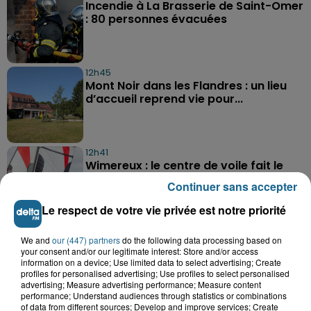
Incendie à La Brasserie de Saint-Omer
: 80 personnes évacuées
12h45
Mont Noir dans les Flandres : un lieu
d’accueil reprend vie pour...
12h41
Wimereux : le centre de voile fait le
plein de nouveaux marins
Continuer sans accepter
Le respect de votre vie privée est notre priorité
We and
our (447) partners
do the following data processing based on
your consent and/or our legitimate interest: Store and/or access
information on a device; Use limited data to select advertising; Create
profiles for personalised advertising; Use profiles to select personalised
advertising; Measure advertising performance; Measure content
A GAGNER
performance; Understand audiences through statistics or combinations
of data from different sources; Develop and improve services; Create