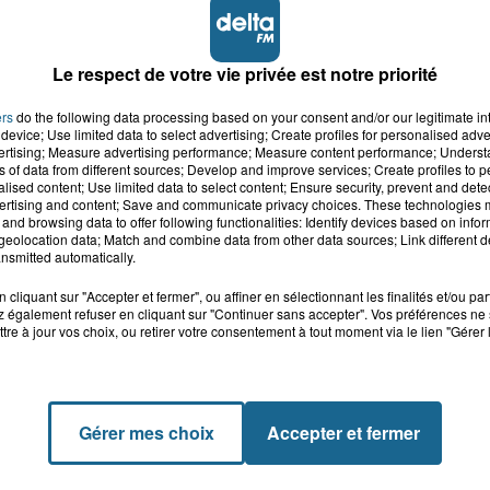
Le respect de votre vie privée est notre priorité
ers
do the following data processing based on your consent and/or our legitimate int
device; Use limited data to select advertising; Create profiles for personalised adver
vertising; Measure advertising performance; Measure content performance; Unders
ns of data from different sources; Develop and improve services; Create profiles to 
alised content; Use limited data to select content; Ensure security, prevent and detect
ertising and content; Save and communicate privacy choices. These technologies
and browsing data to offer following functionalities: Identify devices based on infor
eolocation data; Match and combine data from other data sources; Link different de
nsmitted automatically.
cliquant sur "Accepter et fermer", ou affiner en sélectionnant les finalités et/ou pa
 également refuser en cliquant sur "Continuer sans accepter". Vos préférences ne 
tre à jour vos choix, ou retirer votre consentement à tout moment via le lien "Gérer 
Gérer mes choix
Accepter et fermer