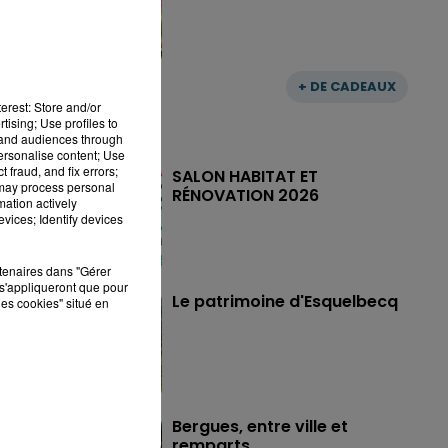
+ DE CADEAUX
erest: Store and/or
tising; Use profiles to
tand audiences through
personalise content; Use
 fraud, and fix errors;
SALON HABITAT ET
 may process personal
RÉNOVATION 2026
mation actively
vices; Identify devices
rtenaires dans "Gérer
s'appliqueront que pour
Le patrimoine d'Esquelbecq
les cookies" situé en
Bergues, entre ville et
remparts