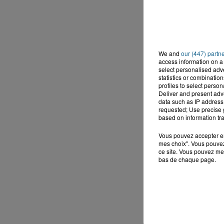
We and
our (447) partn
access information on a 
select personalised ad
statistics or combinatio
profiles to select person
Deliver and present adv
data such as IP address 
requested; Use precise g
based on information tra
Vous pouvez accepter en 
mes choix". Vous pouvez
ce site. Vous pouvez met
bas de chaque page.