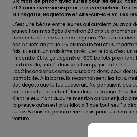
Six mois de prison avec sursis pour les deux incen
et 3 mois avec sursis pour leur conducteur. Les 
Guinegatte, Roquetoire et Aire-sur-la-Lys. Les re
C'est une bêtise entre jeunes qui auraient pu avoir 
jeunes hommes âgés d'environ 20 ans se promènent 
demande d'un de ses compagnons. Ce dernier descen
des ballots de paille. Il y allume un feu et ils re
fois. Et enfin, un troisième arrêt. Cette fois, c'est u
l’incendie. Et la, ça dégénère : 600 ballots prennent f
portefeuille, oublié dans un champ, qui les trahit.
Les 2 incendiaires comparaissaient donc pour destru
complicité. A la barre, ils reconnaissent les faits, m
des dégâts que le feu causerait. Ne pensaient pas qu
au tribunal pour enfant" leur déclare la juge. Tous l
d'entre eux n'ont aucune mention au casier judiciair
la preuve qu'on est plus idiot à 3 que tout seul" a déc
requis 8 mois de prison avec sursis pour les deux inc
voiture.