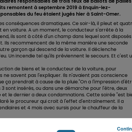
diaires responsables de trois feux de ballots de pailles
faits remontent à septembre 2019 à Enquin-lez-
sponsables du feu étaient jugés hier à Saint-Omer.
des conséquences dramatiques. Ce soir-là, il pleut et quat
en voiture. A un moment, le conducteur s'arrête à la
d, ils sont à côté d'un champ dans lequel sont disposés
partent. Ils recommencent de la même manière une seconde
n autre garçon qui descend de la voiture. Il déclenche
eu. Un incendie tel qu'ils préviennent le secours. Et c'est 
ction de biens et le conducteur de la voiture, pour
ais ne savent pas l'expliquer. Ils n'avaient pas conscience
e ça prendrait à cause de la pluie."On a l'impression d'êt
es 3 sont insérés, ou dans une démarche pour l'être, deux
e et le dernier a deux condamnations. Cette soirée "est bi
laré le procureur qui croit à l'effet d'entraînement. Il a
endiaires et 4 mois avec sursis pour le chauffeur de la
Contin