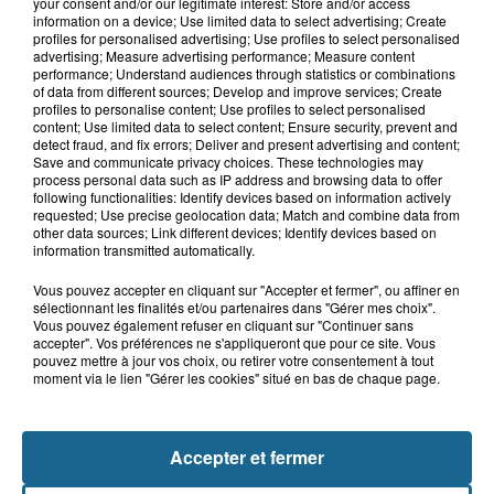
your consent and/or our legitimate interest: Store and/or access
Gagnez vos entrées pour Dennlys
information on a device; Use limited data to select advertising; Create
Parc
profiles for personalised advertising; Use profiles to select personalised
advertising; Measure advertising performance; Measure content
performance; Understand audiences through statistics or combinations
of data from different sources; Develop and improve services; Create
profiles to personalise content; Use profiles to select personalised
content; Use limited data to select content; Ensure security, prevent and
Gagnez vos entrées pour le parc
detect fraud, and fix errors; Deliver and present advertising and content;
Save and communicate privacy choices. These technologies may
Bagatelle
process personal data such as IP address and browsing data to offer
following functionalities: Identify devices based on information actively
requested; Use precise geolocation data; Match and combine data from
other data sources; Link different devices; Identify devices based on
information transmitted automatically.
Gagnez vos entrées pour Plopsaland
Vous pouvez accepter en cliquant sur "Accepter et fermer", ou affiner en
sélectionnant les finalités et/ou partenaires dans "Gérer mes choix".
Vous pouvez également refuser en cliquant sur "Continuer sans
accepter". Vos préférences ne s'appliqueront que pour ce site. Vous
pouvez mettre à jour vos choix, ou retirer votre consentement à tout
moment via le lien "Gérer les cookies" situé en bas de chaque page.
+ DE CADEAUX
Accepter et fermer