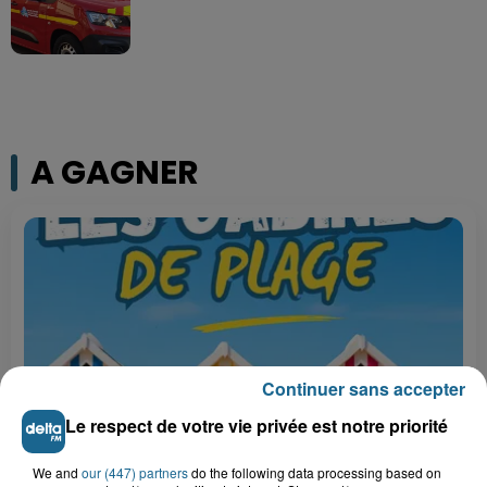
A GAGNER
Continuer sans accepter
Le respect de votre vie privée est notre priorité
Grand jeu de l'été : les cabines de plages
We and
our (447) partners
do the following data processing based on