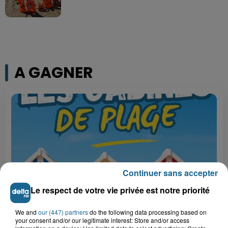
A GAGNER
Continuer sans accepter
Le respect de votre vie privée est notre priorité
Grand jeu de l'été : les cabines de plages
We and
our (447) partners
do the following data processing based on
your consent and/or our legitimate interest: Store and/or access