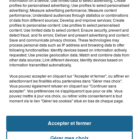
Gagnez vos entrées pour Dennlys
information on a device; Use limited data to select advertising; Create
profiles for personalised advertising; Use profiles to select personalised
Parc
advertising; Measure advertising performance; Measure content
performance; Understand audiences through statistics or combinations
of data from different sources; Develop and improve services; Create
profiles to personalise content; Use profiles to select personalised
content; Use limited data to select content; Ensure security, prevent and
detect fraud, and fix errors; Deliver and present advertising and content;
Gagnez vos entrées pour le parc
Save and communicate privacy choices. These technologies may
Bagatelle
process personal data such as IP address and browsing data to offer
following functionalities: Identify devices based on information actively
requested; Use precise geolocation data; Match and combine data from
other data sources; Link different devices; Identify devices based on
information transmitted automatically.
Gagnez vos entrées pour Plopsaland
Vous pouvez accepter en cliquant sur "Accepter et fermer", ou affiner en
sélectionnant les finalités et/ou partenaires dans "Gérer mes choix".
Vous pouvez également refuser en cliquant sur "Continuer sans
accepter". Vos préférences ne s'appliqueront que pour ce site. Vous
pouvez mettre à jour vos choix, ou retirer votre consentement à tout
moment via le lien "Gérer les cookies" situé en bas de chaque page.
+ DE CADEAUX
Accepter et fermer
Gérer mes choix