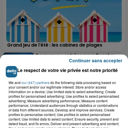
Grand jeu de l'été : les cabines de plages
Gagnez vos entrées pour Dennlys
Continuer sans accepter
Parc
Le respect de votre vie privée est notre priorité
We and
our (447) partners
do the following data processing based on
your consent and/or our legitimate interest: Store and/or access
Gagnez vos entrées pour le parc
information on a device; Use limited data to select advertising; Create
Bagatelle
profiles for personalised advertising; Use profiles to select personalised
advertising; Measure advertising performance; Measure content
performance; Understand audiences through statistics or combinations
of data from different sources; Develop and improve services; Create
profiles to personalise content; Use profiles to select personalised
content; Use limited data to select content; Ensure security, prevent and
Gagnez vos entrées pour Plopsaland
detect fraud, and fix errors; Deliver and present advertising and content;