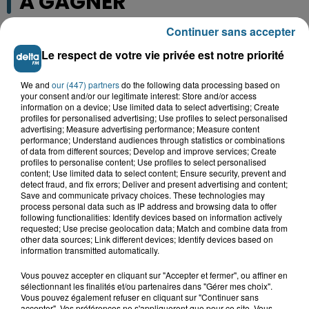
A GAGNER
Continuer sans accepter
Le respect de votre vie privée est notre priorité
We and
our (447) partners
do the following data processing based on
your consent and/or our legitimate interest: Store and/or access
information on a device; Use limited data to select advertising; Create
profiles for personalised advertising; Use profiles to select personalised
advertising; Measure advertising performance; Measure content
performance; Understand audiences through statistics or combinations
of data from different sources; Develop and improve services; Create
profiles to personalise content; Use profiles to select personalised
content; Use limited data to select content; Ensure security, prevent and
detect fraud, and fix errors; Deliver and present advertising and content;
Grand jeu de l'été : les cabines de plages
Save and communicate privacy choices. These technologies may
process personal data such as IP address and browsing data to offer
Gagnez vos entrées pour Dennlys
following functionalities: Identify devices based on information actively
Parc
requested; Use precise geolocation data; Match and combine data from
other data sources; Link different devices; Identify devices based on
information transmitted automatically.
Vous pouvez accepter en cliquant sur "Accepter et fermer", ou affiner en
sélectionnant les finalités et/ou partenaires dans "Gérer mes choix".
Gagnez vos entrées pour le parc
Vous pouvez également refuser en cliquant sur "Continuer sans
Bagatelle
accepter". Vos préférences ne s'appliqueront que pour ce site. Vous