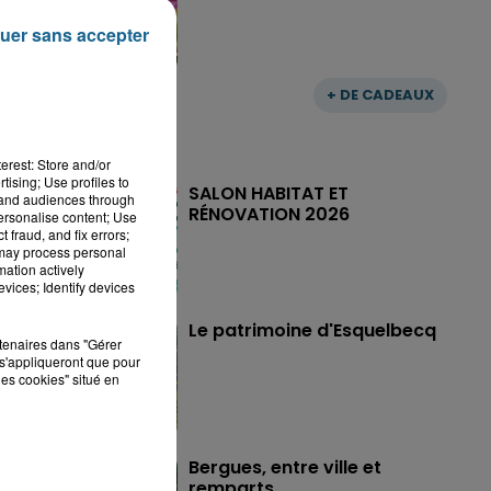
uer sans accepter
+ DE CADEAUX
erest: Store and/or
tising; Use profiles to
SALON HABITAT ET
tand audiences through
RÉNOVATION 2026
personalise content; Use
 fraud, and fix errors;
 may process personal
mation actively
vices; Identify devices
Le patrimoine d'Esquelbecq
rtenaires dans "Gérer
s'appliqueront que pour
les cookies" situé en
Bergues, entre ville et
remparts