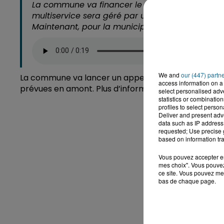
La commune va financer le projet à hauteur de
multiservice sera géré par un indépendant qui 
Maintenant, pour la municipalité, il s’agit de tr
We and
our (447) partn
La commune va lancer un appel à candidatures à reto
access information on a 
prévues en amont. Plus d’informations auprès de la 
select personalised ad
statistics or combinatio
profiles to select person
Deliver and present adv
data such as IP address 
requested; Use precise g
based on information tra
Vous pouvez accepter en 
mes choix". Vous pouvez
ce site. Vous pouvez met
bas de chaque page.