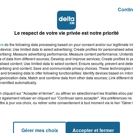
 20% et a obtenu 80% de subventions. Ce café-
pourra s’installer dans ce commerce et l’animer.
Contin
ouver la bonne personne :
Le respect de votre vie privée est notre priorité
ers
do the following data processing based on your consent and/or our legitimate int
urner pour le 27 octobres. Des visites obligatoires sont
device; Use limited data to select advertising; Create profiles for personalised adver
mairie.
vertising; Measure advertising performance; Measure content performance; Unders
ns of data from different sources; Develop and improve services; Create profiles to 
alised content; Use limited data to select content; Ensure security, prevent and detect
ertising and content; Save and communicate privacy choices. These technologies
and browsing data to offer following functionalities: Identify devices based on infor
eolocation data; Match and combine data from other data sources; Link different de
nsmitted automatically.
cliquant sur "Accepter et fermer", ou affiner en sélectionnant les finalités et/ou pa
 également refuser en cliquant sur "Continuer sans accepter". Vos préférences ne 
tre à jour vos choix, ou retirer votre consentement à tout moment via le lien "Gérer 
Gérer mes choix
Accepter et fermer