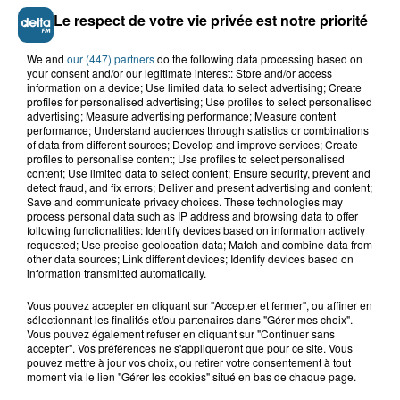
Le respect de votre vie privée est notre priorité
We and
our (447) partners
do the following data processing based on
your consent and/or our legitimate interest: Store and/or access
information on a device; Use limited data to select advertising; Create
profiles for personalised advertising; Use profiles to select personalised
advertising; Measure advertising performance; Measure content
performance; Understand audiences through statistics or combinations
of data from different sources; Develop and improve services; Create
profiles to personalise content; Use profiles to select personalised
content; Use limited data to select content; Ensure security, prevent and
Grand jeu de l'été : les cabines de plages
detect fraud, and fix errors; Deliver and present advertising and content;
Save and communicate privacy choices. These technologies may
Gagnez vos entrées pour Dennlys
process personal data such as IP address and browsing data to offer
Parc
following functionalities: Identify devices based on information actively
requested; Use precise geolocation data; Match and combine data from
other data sources; Link different devices; Identify devices based on
information transmitted automatically.
Vous pouvez accepter en cliquant sur "Accepter et fermer", ou affiner en
Gagnez vos entrées pour le parc
sélectionnant les finalités et/ou partenaires dans "Gérer mes choix".
Bagatelle
Vous pouvez également refuser en cliquant sur "Continuer sans
accepter". Vos préférences ne s'appliqueront que pour ce site. Vous
pouvez mettre à jour vos choix, ou retirer votre consentement à tout
moment via le lien "Gérer les cookies" situé en bas de chaque page.