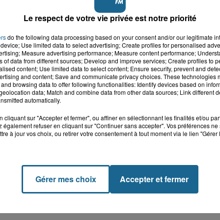
Le respect de votre vie privée est notre priorité
ers
do the following data processing based on your consent and/or our legitimate int
device; Use limited data to select advertising; Create profiles for personalised adver
vertising; Measure advertising performance; Measure content performance; Unders
ns of data from different sources; Develop and improve services; Create profiles to 
alised content; Use limited data to select content; Ensure security, prevent and detect
ertising and content; Save and communicate privacy choices. These technologies
and browsing data to offer following functionalities: Identify devices based on infor
eolocation data; Match and combine data from other data sources; Link different de
nsmitted automatically.
cliquant sur "Accepter et fermer", ou affiner en sélectionnant les finalités et/ou pa
 également refuser en cliquant sur "Continuer sans accepter". Vos préférences ne 
tre à jour vos choix, ou retirer votre consentement à tout moment via le lien "Gérer 
Gérer mes choix
Accepter et fermer