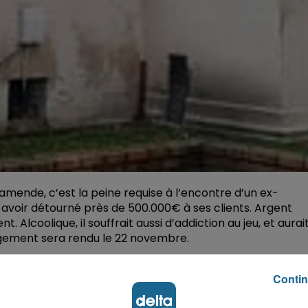
amende, c’est la peine requise à l’encontre d’un ex-
ur avoir détourné près de 500.000€ à ses clients. Argent
. Alcoolique, il souffrait aussi d’addiction au jeu, et aurai
jugement sera rendu le 22 novembre.
Contin