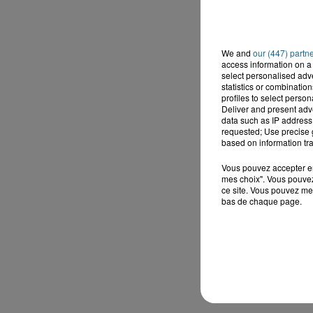
We and
our (447) partn
access information on a 
select personalised ad
statistics or combinatio
profiles to select person
Deliver and present adv
data such as IP address 
requested; Use precise g
based on information tra
Vous pouvez accepter en 
mes choix". Vous pouvez
ce site. Vous pouvez met
bas de chaque page.