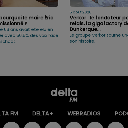
5 août 2026
pourquoi le maire Éric
Verkor : le fondateur p
missionné ?
relais, la gigafactory d
Dunkerque...
 63 ans avait été élu en
Le groupe Verkor tourne u
er avec 56,5% des voix face
son histoire.
eschodt.
LTA FM
DELTA+
WEBRADIOS
POD