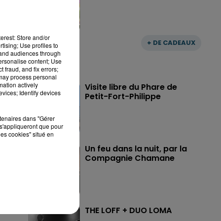
erest: Store and/or
+ DE CADEAUX
tising; Use profiles to
tand audiences through
personalise content; Use
 fraud, and fix errors;
 may process personal
mation actively
Visite libre du Phare de
vices; Identify devices
Petit-Fort-Philippe
rtenaires dans "Gérer
s'appliqueront que pour
les cookies" situé en
Un feu dans la nuit, par la
Compagnie Chamane
THE LOFF + DUO LOMA