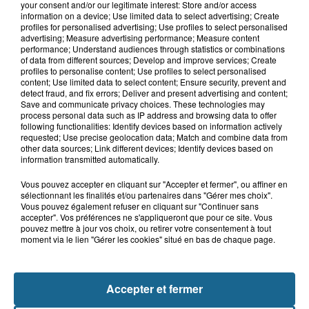
your consent and/or our legitimate interest: Store and/or access
information on a device; Use limited data to select advertising; Create
profiles for personalised advertising; Use profiles to select personalised
Grand jeu de l'été : les cabines de plages
advertising; Measure advertising performance; Measure content
performance; Understand audiences through statistics or combinations
Gagnez vos entrées pour Dennlys
of data from different sources; Develop and improve services; Create
profiles to personalise content; Use profiles to select personalised
Parc
content; Use limited data to select content; Ensure security, prevent and
detect fraud, and fix errors; Deliver and present advertising and content;
Save and communicate privacy choices. These technologies may
process personal data such as IP address and browsing data to offer
following functionalities: Identify devices based on information actively
requested; Use precise geolocation data; Match and combine data from
Gagnez vos entrées pour le parc
other data sources; Link different devices; Identify devices based on
Bagatelle
information transmitted automatically.
Vous pouvez accepter en cliquant sur "Accepter et fermer", ou affiner en
sélectionnant les finalités et/ou partenaires dans "Gérer mes choix".
Vous pouvez également refuser en cliquant sur "Continuer sans
accepter". Vos préférences ne s'appliqueront que pour ce site. Vous
Gagnez vos entrées pour Plopsaland
pouvez mettre à jour vos choix, ou retirer votre consentement à tout
moment via le lien "Gérer les cookies" situé en bas de chaque page.
Accepter et fermer
+ DE CADEAUX