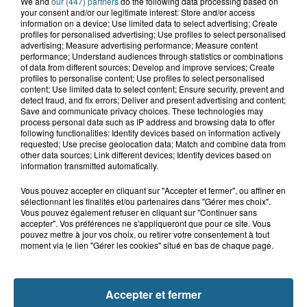
We and
our (447) partners
do the following data processing based on
your consent and/or our legitimate interest: Store and/or access
information on a device; Use limited data to select advertising; Create
profiles for personalised advertising; Use profiles to select personalised
advertising; Measure advertising performance; Measure content
Grand jeu de l'été : les cabines de plages
performance; Understand audiences through statistics or combinations
of data from different sources; Develop and improve services; Create
Gagnez vos entrées pour Dennlys
profiles to personalise content; Use profiles to select personalised
Parc
content; Use limited data to select content; Ensure security, prevent and
detect fraud, and fix errors; Deliver and present advertising and content;
Save and communicate privacy choices. These technologies may
process personal data such as IP address and browsing data to offer
following functionalities: Identify devices based on information actively
requested; Use precise geolocation data; Match and combine data from
Gagnez vos entrées pour le parc
other data sources; Link different devices; Identify devices based on
Bagatelle
information transmitted automatically.
Vous pouvez accepter en cliquant sur "Accepter et fermer", ou affiner en
sélectionnant les finalités et/ou partenaires dans "Gérer mes choix".
Vous pouvez également refuser en cliquant sur "Continuer sans
accepter". Vos préférences ne s'appliqueront que pour ce site. Vous
Gagnez vos entrées pour Plopsaland
pouvez mettre à jour vos choix, ou retirer votre consentement à tout
moment via le lien "Gérer les cookies" situé en bas de chaque page.
Accepter et fermer