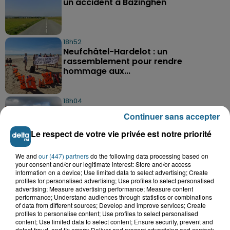
un accident à Bazinghen
18h52
Neufchâtel-Hardelot : un
rassemblement pour rendre
hommage aux...
18h04
Violent accident à Cléty : quatre
Continuer sans accepter
blessés, deux femmes en urgence...
Le respect de votre vie privée est notre priorité
We and
our (447) partners
do the following data processing based on
your consent and/or our legitimate interest: Store and/or access
information on a device; Use limited data to select advertising; Create
profiles for personalised advertising; Use profiles to select personalised
advertising; Measure advertising performance; Measure content
performance; Understand audiences through statistics or combinations
A GAGNER
of data from different sources; Develop and improve services; Create
profiles to personalise content; Use profiles to select personalised
content; Use limited data to select content; Ensure security, prevent and
detect fraud, and fix errors; Deliver and present advertising and content;