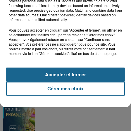
process personal data such as IP address and browsing data to offer
following functionalities: Identify devices based on information actively
requested; Use precise geolocation data; Match and combine data from
other data sources; Link different devices; Identify devices based on
information transmitted automatically.
Grand jeu de l'été : les cabines de plages
Vous pouvez accepter en cliquant sur "Accepter et fermer", ou affiner en
sélectionnant les finalités et/ou partenaires dans "Gérer mes choix".
Gagnez vos entrées pour Dennlys
Vous pouvez également refuser en cliquant sur "Continuer sans
Parc
accepter". Vos préférences ne s'appliqueront que pour ce site. Vous
pouvez mettre à jour vos choix, ou retirer votre consentement à tout
moment via le lien "Gérer les cookies" situé en bas de chaque page.
Gagnez vos entrées pour le parc
Accepter et fermer
Bagatelle
Gérer mes choix
Gagnez vos entrées pour Plopsaland