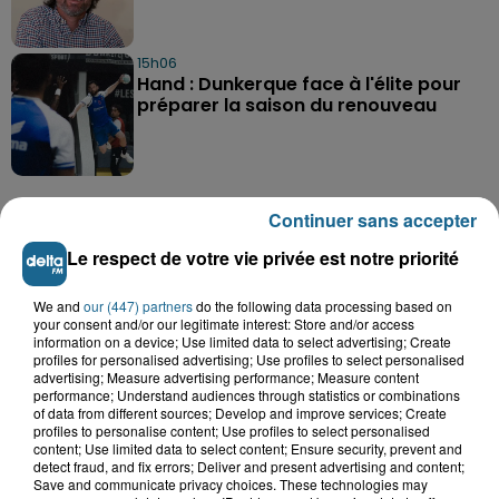
15h06
Hand : Dunkerque face à l'élite pour
préparer la saison du renouveau
Continuer sans accepter
Le respect de votre vie privée est notre priorité
A GAGNER
We and
our (447) partners
do the following data processing based on
your consent and/or our legitimate interest: Store and/or access
information on a device; Use limited data to select advertising; Create
profiles for personalised advertising; Use profiles to select personalised
advertising; Measure advertising performance; Measure content
performance; Understand audiences through statistics or combinations
of data from different sources; Develop and improve services; Create
profiles to personalise content; Use profiles to select personalised
content; Use limited data to select content; Ensure security, prevent and
detect fraud, and fix errors; Deliver and present advertising and content;
Save and communicate privacy choices. These technologies may