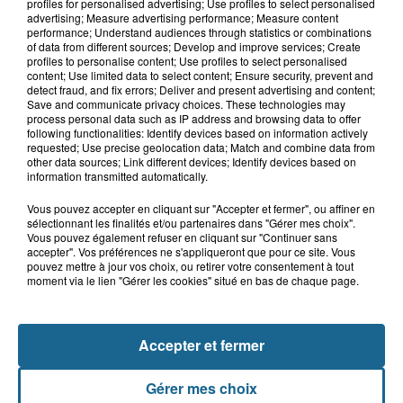
profiles for personalised advertising; Use profiles to select personalised
Gagnez vos entrées pour Dennlys
advertising; Measure advertising performance; Measure content
Parc
performance; Understand audiences through statistics or combinations
of data from different sources; Develop and improve services; Create
profiles to personalise content; Use profiles to select personalised
content; Use limited data to select content; Ensure security, prevent and
detect fraud, and fix errors; Deliver and present advertising and content;
Save and communicate privacy choices. These technologies may
Gagnez vos entrées pour le parc
process personal data such as IP address and browsing data to offer
following functionalities: Identify devices based on information actively
Bagatelle
requested; Use precise geolocation data; Match and combine data from
other data sources; Link different devices; Identify devices based on
information transmitted automatically.
Vous pouvez accepter en cliquant sur "Accepter et fermer", ou affiner en
Gagnez vos entrées pour Plopsaland
sélectionnant les finalités et/ou partenaires dans "Gérer mes choix".
Vous pouvez également refuser en cliquant sur "Continuer sans
accepter". Vos préférences ne s'appliqueront que pour ce site. Vous
pouvez mettre à jour vos choix, ou retirer votre consentement à tout
moment via le lien "Gérer les cookies" situé en bas de chaque page.
+ DE CADEAUX
Accepter et fermer
Gérer mes choix