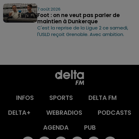
7 août 2026
Foot : on ne veut pas parler de
maintien à Dunkerque
C'est la reprise de la Ligue 2 ce samedi,
l'USLD reçoit Grenoble. Avec ambition.
INFOS
SPORTS
DELTA FM
DELTA+
WEBRADIOS
PODCASTS
AGENDA
PUB