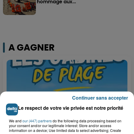
hommage aux...
A GAGNER
Continuer sans accepter
Le respect de votre vie privée est notre priorité
We and
our (447) partners
do the following data processing based on
your consent and/or our legitimate interest: Store and/or access
Grand jeu de l'été : les cabines de plages
information on a device; Use limited data to select advertising; Create