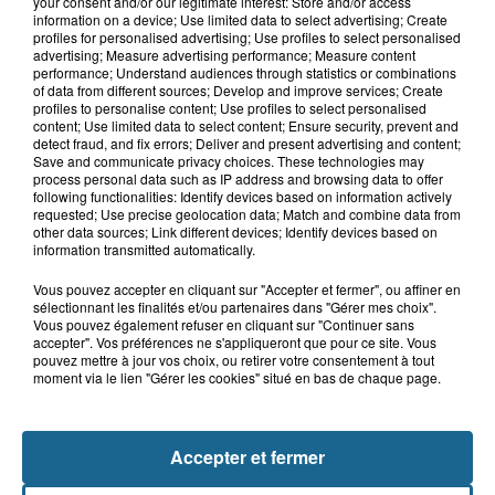
your consent and/or our legitimate interest: Store and/or access
Parc
information on a device; Use limited data to select advertising; Create
profiles for personalised advertising; Use profiles to select personalised
advertising; Measure advertising performance; Measure content
performance; Understand audiences through statistics or combinations
of data from different sources; Develop and improve services; Create
profiles to personalise content; Use profiles to select personalised
Gagnez vos entrées pour le parc
content; Use limited data to select content; Ensure security, prevent and
Bagatelle
detect fraud, and fix errors; Deliver and present advertising and content;
Save and communicate privacy choices. These technologies may
process personal data such as IP address and browsing data to offer
following functionalities: Identify devices based on information actively
requested; Use precise geolocation data; Match and combine data from
other data sources; Link different devices; Identify devices based on
Gagnez vos entrées pour Plopsaland
information transmitted automatically.
Vous pouvez accepter en cliquant sur "Accepter et fermer", ou affiner en
sélectionnant les finalités et/ou partenaires dans "Gérer mes choix".
Vous pouvez également refuser en cliquant sur "Continuer sans
accepter". Vos préférences ne s'appliqueront que pour ce site. Vous
pouvez mettre à jour vos choix, ou retirer votre consentement à tout
moment via le lien "Gérer les cookies" situé en bas de chaque page.
+ DE CADEAUX
Accepter et fermer