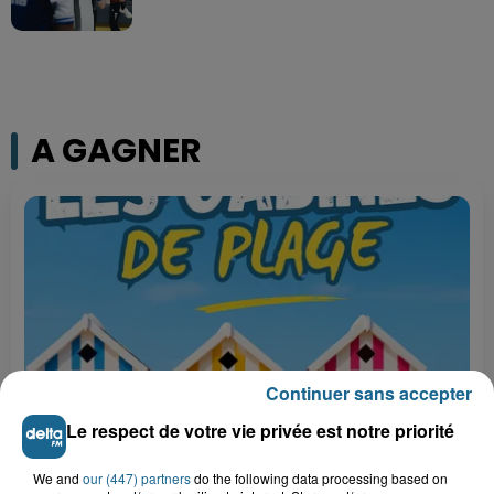
A GAGNER
Continuer sans accepter
Le respect de votre vie privée est notre priorité
Grand jeu de l'été : les cabines de plages
We and
our (447) partners
do the following data processing based on
Gagnez vos entrées pour Dennlys