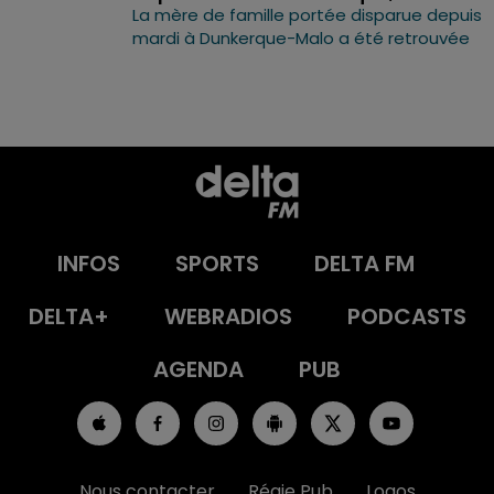
La mère de famille portée disparue depuis
mardi à Dunkerque-Malo a été retrouvée
INFOS
SPORTS
DELTA FM
DELTA+
WEBRADIOS
PODCASTS
AGENDA
PUB
Nous contacter
Régie Pub
Logos