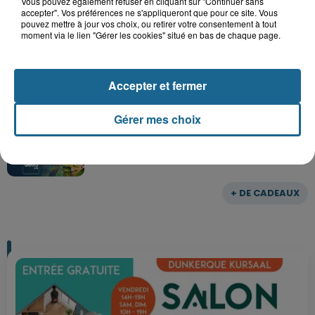
Vous pouvez également refuser en cliquant sur "Continuer sans
accepter". Vos préférences ne s'appliqueront que pour ce site. Vous
Gagnez vos entrées pour le parc
pouvez mettre à jour vos choix, ou retirer votre consentement à tout
moment via le lien "Gérer les cookies" situé en bas de chaque page.
Bagatelle
Accepter et fermer
Gagnez vos entrées pour Plopsaland
Gérer mes choix
+ DE CADEAUX