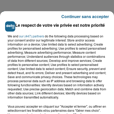
A GAGNER
Continuer sans accepter
Le respect de votre vie privée est notre priorité
We and
our (447) partners
do the following data processing based on
your consent and/or our legitimate interest: Store and/or access
information on a device; Use limited data to select advertising; Create
profiles for personalised advertising; Use profiles to select personalised
advertising; Measure advertising performance; Measure content
performance; Understand audiences through statistics or combinations
of data from different sources; Develop and improve services; Create
profiles to personalise content; Use profiles to select personalised
content; Use limited data to select content; Ensure security, prevent and
detect fraud, and fix errors; Deliver and present advertising and content;
Save and communicate privacy choices. These technologies may
process personal data such as IP address and browsing data to offer
Grand jeu de l'été : les cabines de plages
following functionalities: Identify devices based on information actively
requested; Use precise geolocation data; Match and combine data from
other data sources; Link different devices; Identify devices based on
Gagnez vos entrées pour Dennlys
information transmitted automatically.
Parc
Vous pouvez accepter en cliquant sur "Accepter et fermer", ou affiner en
sélectionnant les finalités et/ou partenaires dans "Gérer mes choix".